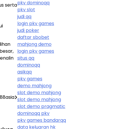
pkv dominoqq
s serta
pkv slot
judi qq
login pkv games
ui
judi poker
daftar sbobet
lihan
mahjong demo
besar,
login pkv games
enalin
situs qq
dominoqq
asikqq
pkv games
demo mahjong
slot demo mahjong
88asia
slot demo mahjong
slot demo pragmatic
dominoqq pkv
pkv games bandarqq
data keluaran hk