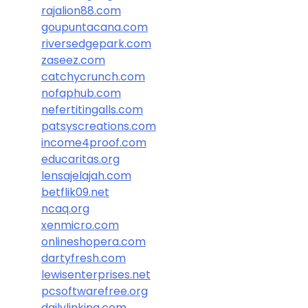
rajalion88.com
goupuntacana.com
riversedgepark.com
zaseez.com
catchycrunch.com
nofaphub.com
nefertitingalls.com
patsyscreations.com
income4proof.com
educaritas.org
lensajelajah.com
betflik09.net
ncaq.org
xenmicro.com
onlineshopera.com
dartyfresh.com
lewisenterprises.net
pcsoftwarefree.org
dailylinking.com