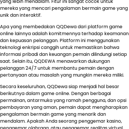
yang lebih mendalam. Fitur ini sangat cocok untuk
mereka yang mencari pengalaman bermain game yang
unik dan interaktif.
Apa yang membedakan QQDewa dari platform game
online lainnya adalah komitmennya terhadap keamanan
dan kepuasan pelanggan. Platform ini menggunakan
teknologi enkripsi canggih untuk memastikan bahwa
informasi pribadi dan keuangan pemain dilindungi setiap
saat. Selain itu, QQDEWA menawarkan dukungan
pelanggan 24/7 untuk membantu pemain dengan
pertanyaan atau masalah yang mungkin mereka miliki.
Secara keseluruhan, QQDewa siap menjadi hal besar
berikutnya dalam game online. Dengan berbagai
permainan, antarmuka yang ramah pengguna, dan opsi
pembayaran yang aman, pemain dapat mengharapkan
pengalaman bermain game yang menarik dan
mendalam. Apakah Anda seorang penggemar kasino,
penggemar olahraga, atau penggemar realitas virtual,