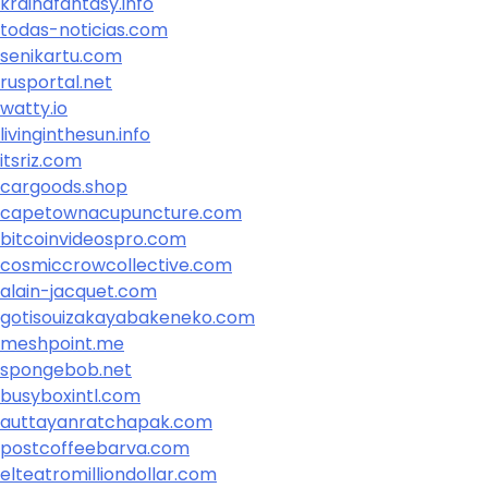
krainafantasy.info
todas-noticias.com
senikartu.com
rusportal.net
watty.io
livinginthesun.info
itsriz.com
cargoods.shop
capetownacupuncture.com
bitcoinvideospro.com
cosmiccrowcollective.com
alain-jacquet.com
gotisouizakayabakeneko.com
meshpoint.me
spongebob.net
busyboxintl.com
auttayanratchapak.com
postcoffeebarva.com
elteatromilliondollar.com