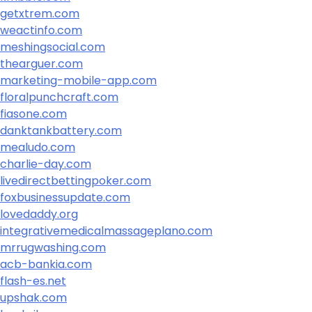
getxtrem.com
weactinfo.com
meshingsocial.com
thearguer.com
marketing-mobile-app.com
floralpunchcraft.com
fiasone.com
danktankbattery.com
mealudo.com
charlie-day.com
livedirectbettingpoker.com
foxbusinessupdate.com
lovedaddy.org
integrativemedicalmassageplano.com
mrrugwashing.com
acb-bankia.com
flash-es.net
upshak.com