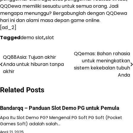
QQDewa memiliki sesuatu untuk semua orang. Jadi
mengapa menunggu? Bergabunglah dengan QQDewa
hari ini dan alami masa depan game online.
[ad_2]
Tagged
demo slot
,
slot
QQemas: Bahan rahasia
Post
QQ88Asia: Tujuan akhir
untuk meningkatkan
Anda untuk hiburan tanpa
navigation
sistem kekebalan tubuh
akhir
Anda
Related Posts
Bandarqq – Panduan Slot Demo PG untuk Pemula
Apa Itu Slot Demo PG? Mengenal PG Soft PG Soft (Pocket
Games Soft) adalah salah…
April 21, 2025