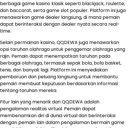
berbagai game kasino klasik seperti blackjack, roulette,
dan baccarat, serta game slot populer. Platform ini juga
menawarkan game dealer langsung, di mana pemain
dapat berinteraksi dengan dealer nyata secara real-
time.
Selain permainan kasino, QQDEWA juga menawarkan
opsi taruhan olahraga untuk penggemar olahraga yang
rajin. Pemain dapat menempatkan taruhan pada
berbagai olahraga, termasuk sepak bola, bola basket,
tenis, dan banyak lagi. Platform ini menyediakan
pembaruan dan peluang langsung untuk membantu
pemain membuat keputusan berdasarkan informasi
tentang taruhan mereka.
Fitur lain yang menarik dari QQDEWA adalah
pengalaman realitas virtual. Pemain dapat
membenamkan diri di dunia virtual dan berinteraksi
dengan pemain lain dalam pengalaman bermain game