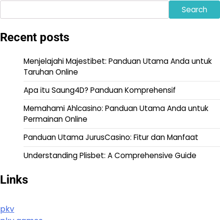
Search
Recent posts
Menjelajahi Majestibet: Panduan Utama Anda untuk
Taruhan Online
Apa itu Saung4D? Panduan Komprehensif
Memahami Ahlcasino: Panduan Utama Anda untuk
Permainan Online
Panduan Utama JurusCasino: Fitur dan Manfaat
Understanding Plisbet: A Comprehensive Guide
Links
pkv