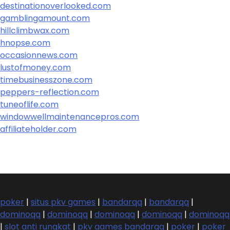
destinationoverlooked.com
gamblingamount.com
hillclimbwax.com
hnopse.com
occasionnews.com
lustofmoney.com
timebusinesszone.com
peppers-reflection.com
tuneoflife.com
windowwellmaintenancepros.com
affiliateholder.com
poker
|
situs pkv games
|
bandarqq
|
bandarqq
|
dominoqq
|
dominoqq
|
dominoqq
|
dominoqq
|
dominoqq
|
slot anti rungkat
|
pkv games bandarqq
|
poker
|
poker