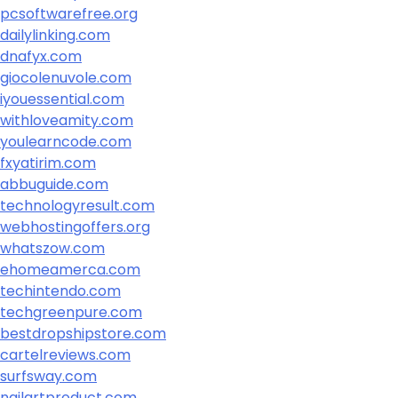
pcsoftwarefree.org
dailylinking.com
dnafyx.com
giocolenuvole.com
iyouessential.com
withloveamity.com
youlearncode.com
fxyatirim.com
abbuguide.com
technologyresult.com
webhostingoffers.org
whatszow.com
ehomeamerca.com
techintendo.com
techgreenpure.com
bestdropshipstore.com
cartelreviews.com
surfsway.com
nailartproduct.com