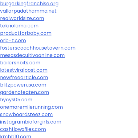
burgerkingfranchise.org
vallarpadathamma.net
realworldsize.com
teknolama.com
productforbaby.com
orb-z.com
fosterscoachhousetavern.com
mesasdecultivoonline.com
boilersnbits.com
latestviralpost.com
newfreearticle.com
blitzpowerusa.com
gardenofeaten.com
hycys05.com
onemoremilerunning.com
snowboardsteez.com
instagrambioforgirls.com
cashflowxfiles.com
kmbb10.com