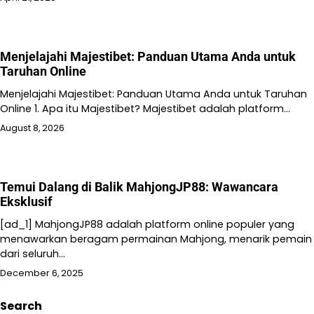
Menjelajahi Majestibet: Panduan Utama Anda untuk
Taruhan Online
Menjelajahi Majestibet: Panduan Utama Anda untuk Taruhan
Online 1. Apa itu Majestibet? Majestibet adalah platform…
August 8, 2026
Temui Dalang di Balik MahjongJP88: Wawancara
Eksklusif
[ad_1] MahjongJP88 adalah platform online populer yang
menawarkan beragam permainan Mahjong, menarik pemain
dari seluruh…
December 6, 2025
Search