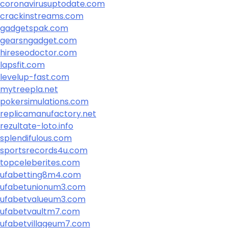
coronavirusuptodate.com
crackinstreams.com
gadgetspak.com
gearsngadget.com
hireseodoctor.com
lapsfit.com
levelup-fast.com
mytreepla.net
pokersimulations.com
replicamanufactory.net
rezultate-loto.info
splendifulous.com
sportsrecords4u.com
topceleberites.com
ufabetting8m4.com
ufabetunionum3.com
ufabetvalueum3.com
ufabetvaultm7.com
ufabetvillageum7.com