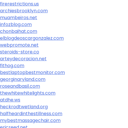
firerestrictions.us
archiesbrooklyn.com
muambeiros.net
infozblog.com
chonbaihat.com
elblogdeoscargonzalez.com
webpromote.net
steroids-store.co
arteydecoracion.net
fithog.com
bestlaptopbestmonitor.com
georginaryland.com
roseandbasil.com
thewhitewhitelights.com
atdhe.ws
heckrodtwetland.org
halfheardinthestillness.com
mybestmassagechair.com
ericreed.net