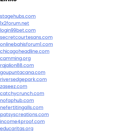
stagehubs.com
1x2forum.net
login99bet.com
secretcourtesans.com
onlinebahisforum1.com
chicagoheadline.com
camming.org
rajalion88.com
goupuntacana.com
riversedgepark.com
zaseez.com
catchycrunch.com
nofaphub.com
nefertitingalls.com
patsyscreations.com
income4proof.com
educaritas.org