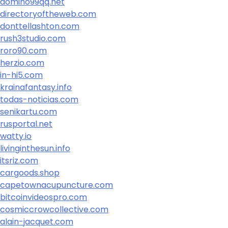
domino99qq.net
directoryoftheweb.com
donttellashton.com
rush3studio.com
roro90.com
herzio.com
in-hi5.com
krainafantasy.info
todas-noticias.com
senikartu.com
rusportal.net
watty.io
livinginthesun.info
itsriz.com
cargoods.shop
capetownacupuncture.com
bitcoinvideospro.com
cosmiccrowcollective.com
alain-jacquet.com