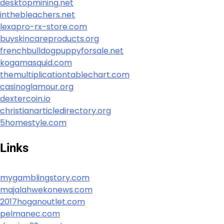
desktopmining.net
inthebleachers.net
lexapro-rx-store.com
buyskincareproducts.org
frenchbulldogpuppyforsale.net
kogamasquid.com
themultiplicationtablechart.com
casinoglamour.org
dextercoin.io
christianarticledirectory.org
5homestyle.com
Links
mygamblingstory.com
majalahwekonews.com
2017hoganoutlet.com
pelmanec.com