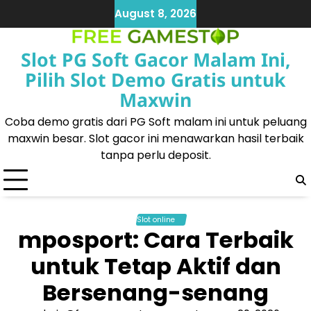
Skip
August 8, 2026
to
content
Slot PG Soft Gacor Malam Ini,
Pilih Slot Demo Gratis untuk
Maxwin
Coba demo gratis dari PG Soft malam ini untuk peluang
maxwin besar. Slot gacor ini menawarkan hasil terbaik
tanpa perlu deposit.
Slot online
mposport: Cara Terbaik
untuk Tetap Aktif dan
Bersenang-senang