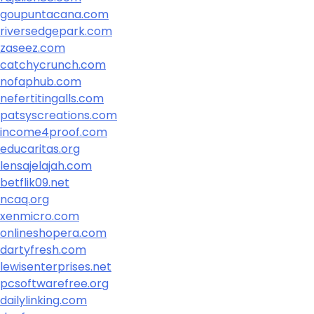
goupuntacana.com
riversedgepark.com
zaseez.com
catchycrunch.com
nofaphub.com
nefertitingalls.com
patsyscreations.com
income4proof.com
educaritas.org
lensajelajah.com
betflik09.net
ncaq.org
xenmicro.com
onlineshopera.com
dartyfresh.com
lewisenterprises.net
pcsoftwarefree.org
dailylinking.com