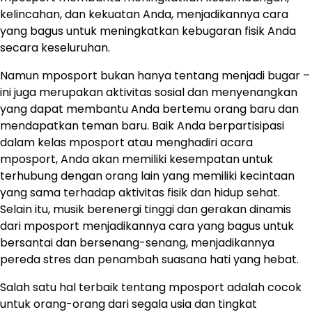
kelincahan, dan kekuatan Anda, menjadikannya cara
yang bagus untuk meningkatkan kebugaran fisik Anda
secara keseluruhan.
Namun mposport bukan hanya tentang menjadi bugar –
ini juga merupakan aktivitas sosial dan menyenangkan
yang dapat membantu Anda bertemu orang baru dan
mendapatkan teman baru. Baik Anda berpartisipasi
dalam kelas mposport atau menghadiri acara
mposport, Anda akan memiliki kesempatan untuk
terhubung dengan orang lain yang memiliki kecintaan
yang sama terhadap aktivitas fisik dan hidup sehat.
Selain itu, musik berenergi tinggi dan gerakan dinamis
dari mposport menjadikannya cara yang bagus untuk
bersantai dan bersenang-senang, menjadikannya
pereda stres dan penambah suasana hati yang hebat.
Salah satu hal terbaik tentang mposport adalah cocok
untuk orang-orang dari segala usia dan tingkat