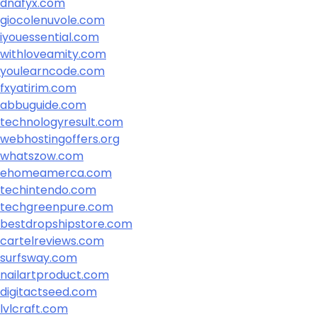
dnafyx.com
giocolenuvole.com
iyouessential.com
withloveamity.com
youlearncode.com
fxyatirim.com
abbuguide.com
technologyresult.com
webhostingoffers.org
whatszow.com
ehomeamerca.com
techintendo.com
techgreenpure.com
bestdropshipstore.com
cartelreviews.com
surfsway.com
nailartproduct.com
digitactseed.com
lvlcraft.com