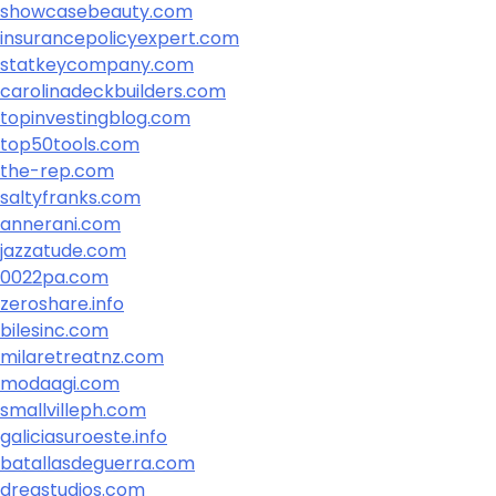
showcasebeauty.com
insurancepolicyexpert.com
statkeycompany.com
carolinadeckbuilders.com
topinvestingblog.com
top50tools.com
the-rep.com
saltyfranks.com
annerani.com
jazzatude.com
0022pa.com
zeroshare.info
bilesinc.com
milaretreatnz.com
modaagi.com
smallvilleph.com
galiciasuroeste.info
batallasdeguerra.com
dregstudios.com