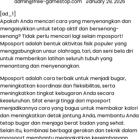
admin@free-gamestop.com
January 29, 2026
[ad_1]
Apakah Anda mencari cara yang menyenangkan dan
mengasyikkan untuk tetap aktif dan bersenang-
senang? Tidak perlu mencari lagi selain mposport!
Mposport adalah bentuk aktivitas fisik populer yang
menggabungkan unsur olahraga, tari, dan seni bela diri
untuk memberikan latihan seluruh tubuh yang
menantang dan menyenangkan.
Mposport adalah cara terbaik untuk menjadi bugar,
meningkatkan koordinasi dan fleksibilitas, serta
meningkatkan tingkat kebugaran Anda secara
keseluruhan. Sifat energi tinggi dari mposport
menjadikannya cara yang bagus untuk membakar kalori
dan meningkatkan detak jantung Anda, membantu Anda
tetap bugar dan menjaga berat badan yang sehat.
Selain itu, kombinasi berbagai gerakan dan teknik dalam
mposport membantu meningkatkan keseimbangan,