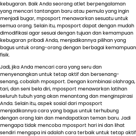
kebugaran. Baik Anda seorang atlet berpengalaman
yang mencari tantangan baru atau pemula yang ingin
menjadi bugar, mposport menawarkan sesuatu untuk
semua orang. Selain itu, mposport dapat dengan mudah
dimodifikasi agar sesuai dengan tujuan dan kemampuan
kebugaran pribadi Anda, menjadikannya pilihan yang
bagus untuk orang-orang dengan berbagai kemampuan
fisik.
Jadi, jika Anda mencari cara yang seru dan
menyenangkan untuk tetap aktif dan bersenang-
senang, cobalah mposport. Dengan kombinasi olahraga,
tari, dan seni bela diri, mposport menawarkan latihan
seluruh tubuh yang akan menantang dan menginspirasi
Anda. Selain itu, aspek sosial dari mposport
menjadikannya cara yang bagus untuk terhubung
dengan orang lain dan mendapatkan teman baru. Jadi
mengapa tidak mencoba mposport hari ini dan lihat
sendiri mengapa ini adalah cara terbaik untuk tetap aktif