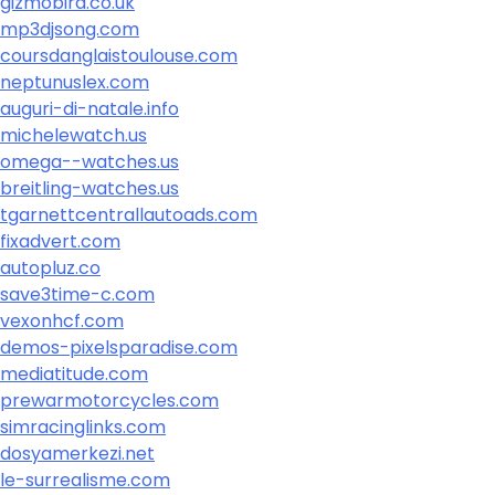
gizmobird.co.uk
mp3djsong.com
coursdanglaistoulouse.com
neptunuslex.com
auguri-di-natale.info
michelewatch.us
omega--watches.us
breitling-watches.us
tgarnettcentrallautoads.com
fixadvert.com
autopluz.co
save3time-c.com
vexonhcf.com
demos-pixelsparadise.com
mediatitude.com
prewarmotorcycles.com
simracinglinks.com
dosyamerkezi.net
le-surrealisme.com