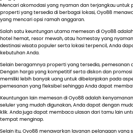
Mencari akomodasi yang nyaman dan terjangkau untuk 
properti yang tersedia di berbagai lokasi, Oyo88 men
yang mencari opsi ramah anggaran.
Salah satu keuntungan utama memesan di Oyo88 adalah b
hotel hemat, resor mewah, atau homestay yang nyaman,
destinasi wisata populer serta lokasi terpencil, And
kebutuhan Anda.
Selain beragamnya properti yang tersedia, pemesanan d
Dengan harga yang kompetitif serta diskon dan promos
memiliki lebih banyak uang untuk dibelanjakan pada asp
pemesanan yang fleksibel sehingga Anda dapat memba
Keuntungan lain memesan di Oyo88 adalah kenyamanan 
seluler yang mudah digunakan, Anda dapat dengan mu
klik. Anda juga dapat membaca ulasan dari tamu lain
tempat menginap.
Selain itu, Oyo88 menawarkan layanan pelanggan yang