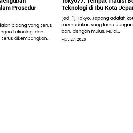
 Mengubah
Tokyo77: Tempat Tradisi B
alam Prosedur
Teknologi di Ibu Kota Jepa
[ad_1] Tokyo, Jepang adalah ko
memadukan yang lama dengan
alah bidang yang terus
baru dengan mulus. Mulai…
ngan teknologi dan
g terus dikembangkan.…
May 27, 2026