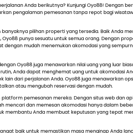
perjalanan Anda berikutnya? Kunjungi Oyo88! Dengan b
awarkan pengalaman pemesanan tanpa repot bagi wisata
anyaknya pilihan properti yang tersedia. Baik Anda me
 Oyo88 punya sesuatu untuk semua orang. Dengan proper
a dapat dengan mudah menemukan akomodasi yang sempurn
engan Oyo88 juga menawarkan nilai uang yang luar bias
i rutin, Anda dapat menghemat uang untuk akomodasi A
ek lain dari perjalanan Anda. Oyo88 juga menawarkan ops
talkan atau mengubah reservasi dengan mudah.
platform pemesanan mereka. Dengan situs web dan apl
dah mencari dan memesan akomodasi hanya dalam bebe
 untuk membantu Anda membuat keputusan yang tepat me
 sangat baik untuk memastikan masa menginap Anda lan