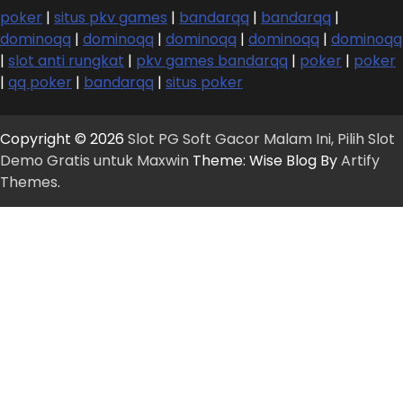
poker
|
situs pkv games
|
bandarqq
|
bandarqq
|
dominoqq
|
dominoqq
|
dominoqq
|
dominoqq
|
dominoqq
|
slot anti rungkat
|
pkv games bandarqq
|
poker
|
poker
|
qq poker
|
bandarqq
|
situs poker
Copyright © 2026
Slot PG Soft Gacor Malam Ini, Pilih Slot
Demo Gratis untuk Maxwin
Theme: Wise Blog By
Artify
Themes
.