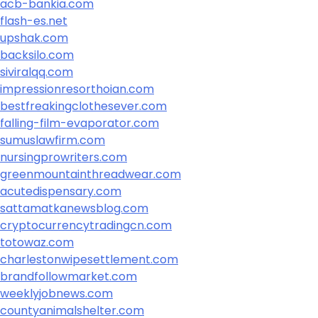
acb-bankia.com
flash-es.net
upshak.com
backsilo.com
siviralqq.com
impressionresorthoian.com
bestfreakingclothesever.com
falling-film-evaporator.com
sumuslawfirm.com
nursingprowriters.com
greenmountainthreadwear.com
acutedispensary.com
sattamatkanewsblog.com
cryptocurrencytradingcn.com
totowaz.com
charlestonwipesettlement.com
brandfollowmarket.com
weeklyjobnews.com
countyanimalshelter.com