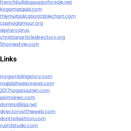
frenchbulldogpuppyforsale.net
kogamasquid.com
themultiplicationtablechart.com
casinoglamour.org
dextercoin.io
christianarticledirectory.org
5homestyle.com
Links
mygamblingstory.com
majalahwekonews.com
2017hoganoutlet.com
pelmanec.com
domino99qq.net
directoryoftheweb.com
donttellashton.com
rush3studio.com