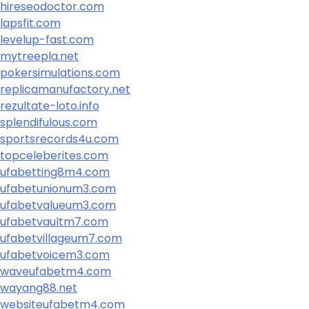
hireseodoctor.com
lapsfit.com
levelup-fast.com
mytreepla.net
pokersimulations.com
replicamanufactory.net
rezultate-loto.info
splendifulous.com
sportsrecords4u.com
topceleberites.com
ufabetting8m4.com
ufabetunionum3.com
ufabetvalueum3.com
ufabetvaultm7.com
ufabetvillageum7.com
ufabetvoicem3.com
waveufabetm4.com
wayang88.net
websiteufabetm4.com