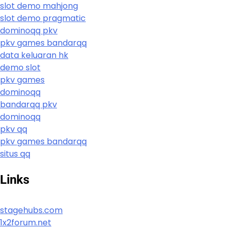
slot demo mahjong
slot demo pragmatic
dominoqq pkv
pkv games bandarqq
data keluaran hk
demo slot
pkv games
dominoqq
bandarqq pkv
dominoqq
pkv qq
pkv games bandarqq
situs qq
Links
stagehubs.com
1x2forum.net