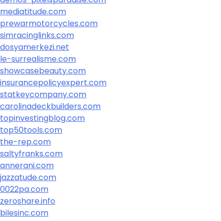
mediatitude.com
prewarmotorcycles.com
simracinglinks.com
dosyamerkezi.net
le-surrealisme.com
showcasebeauty.com
insurancepolicyexpert.com
statkeycompany.com
carolinadeckbuilders.com
topinvestingblog.com
top50tools.com
the-rep.com
saltyfranks.com
annerani.com
jazzatude.com
0022pa.com
zeroshare.info
bilesinc.com