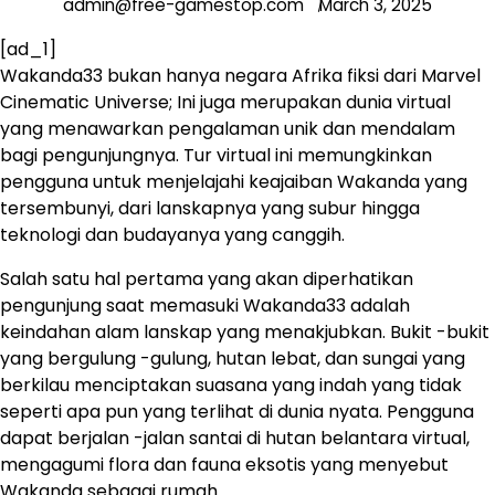
admin@free-gamestop.com
March 3, 2025
[ad_1]
Wakanda33 bukan hanya negara Afrika fiksi dari Marvel
Cinematic Universe; Ini juga merupakan dunia virtual
yang menawarkan pengalaman unik dan mendalam
bagi pengunjungnya. Tur virtual ini memungkinkan
pengguna untuk menjelajahi keajaiban Wakanda yang
tersembunyi, dari lanskapnya yang subur hingga
teknologi dan budayanya yang canggih.
Salah satu hal pertama yang akan diperhatikan
pengunjung saat memasuki Wakanda33 adalah
keindahan alam lanskap yang menakjubkan. Bukit -bukit
yang bergulung -gulung, hutan lebat, dan sungai yang
berkilau menciptakan suasana yang indah yang tidak
seperti apa pun yang terlihat di dunia nyata. Pengguna
dapat berjalan -jalan santai di hutan belantara virtual,
mengagumi flora dan fauna eksotis yang menyebut
Wakanda sebagai rumah.