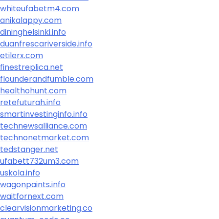
whiteufabetm4.com
anikalappy.com
dininghelsinki.info
duanfrescariverside.info
etilerx.com
finestreplica.net
flounderandfumble.com
healthohunt.com
retefuturah.info
smartinvestinginfo.info
technewsalliance.com
technonetmarket.com
tedstanger.net
ufabett732um3.com
uskola.info
wagonpaints.info
waitfornext.com
clearvisionmarketing.co