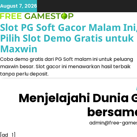
Skip
August 7, 2026
to
content
Slot PG Soft Gacor Malam Ini
Pilih Slot Demo Gratis untuk
Maxwin
Coba demo gratis dari PG Soft malam ini untuk peluang
maxwin besar. Slot gacor ini menawarkan hasil terbaik
tanpa perlu deposit.
Menjelajahi Dunia 
bersam
admin@free-game
[ad_1]