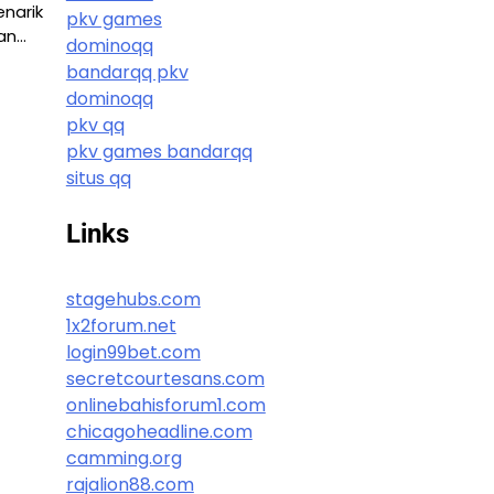
enarik
pkv games
an…
dominoqq
bandarqq pkv
dominoqq
pkv qq
pkv games bandarqq
situs qq
Links
stagehubs.com
1x2forum.net
login99bet.com
secretcourtesans.com
onlinebahisforum1.com
chicagoheadline.com
camming.org
rajalion88.com