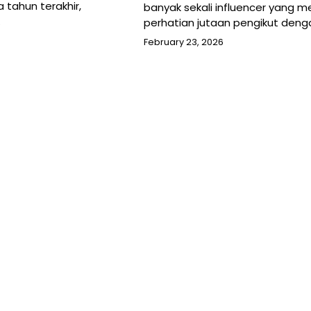
tahun terakhir,
banyak sekali influencer yang m
…
perhatian jutaan pengikut deng
February 23, 2026