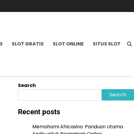
G
SLOT GRATIS
SLOT ONLINE
SITUS SLOT
Search
Search
Recent posts
Memahami Ahlcasino: Panduan Utama
Anda untuk Permainan Online