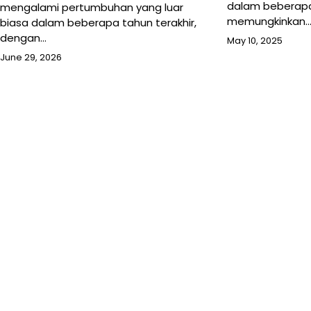
dalam beberapa 
mengalami pertumbuhan yang luar
memungkinkan
biasa dalam beberapa tahun terakhir,
dengan…
May 10, 2025
June 29, 2026