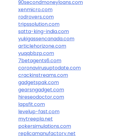
90secondmoneyloans.com
xenmicro.com
rodrovers.com
tripssolution.com
satta-king-india.com
yukigassencanada.com
articlehorizone.com
yuqqbbzp.com
7betagents6.com
coronavirusuptodate.com
crackinstreams.com
gadgetspak.com
gearsngadget.com
hireseodoctor.com
lapsfit.com
levelup-fast.com
mytreepla.net
pokersimulations.com
replicamanufactory.net