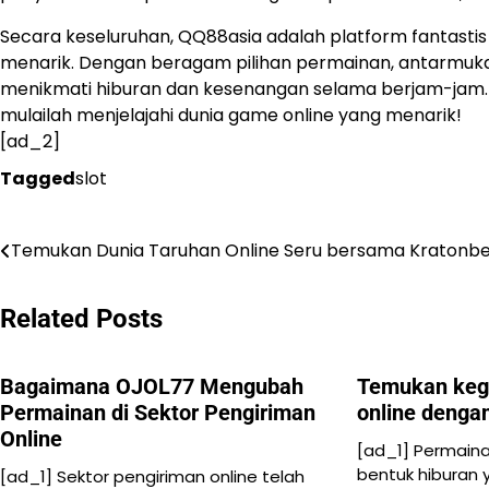
Secara keseluruhan, QQ88asia adalah platform fantastis 
menarik. Dengan beragam pilihan permainan, antarmuk
menikmati hiburan dan kesenangan selama berjam-jam. 
mulailah menjelajahi dunia game online yang menarik!
[ad_2]
Tagged
slot
Post
Temukan Dunia Taruhan Online Seru bersama Kratonb
navigation
Related Posts
Bagaimana OJOL77 Mengubah
Temukan keg
Permainan di Sektor Pengiriman
online deng
Online
[ad_1] Permaina
bentuk hiburan 
[ad_1] Sektor pengiriman online telah