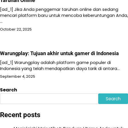
Taruhan Online
[ad_1] Jika Anda penggemar taruhan online dan sedang
mencari platform baru untuk mencoba keberuntungan Anda,
…
October 22, 2025
Warungplay: Tujuan akhir untuk gamer di Indonesia
[ad_1] Warungplay adalah platform game populer di
Indonesia yang telah mendapatkan daya tarik di antara…
September 4, 2025
Search
Search
Recent posts