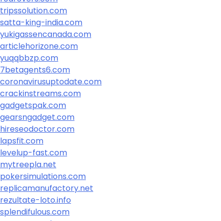
tripssolution.com
satta-king-india.com
yukigassencanada.com
articlehorizone.com
yuqqbbzp.com
7betagents6.com
coronavirusuptodate.com
crackinstreams.com
gadgetspak.com
gearsngadget.com
hireseodoctor.com
lapsfit.com
levelup-fast.com
mytreepla.net
pokersimulations.com
replicamanufactory.net
rezultate-loto.info
splendifulous.com