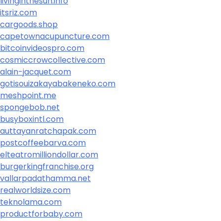
livinginthesun.info
itsriz.com
cargoods.shop
capetownacupuncture.com
bitcoinvideospro.com
cosmiccrowcollective.com
alain-jacquet.com
gotisouizakayabakeneko.com
meshpoint.me
spongebob.net
busyboxintl.com
auttayanratchapak.com
postcoffeebarva.com
elteatromilliondollar.com
burgerkingfranchise.org
vallarpadathamma.net
realworldsize.com
teknolama.com
productforbaby.com