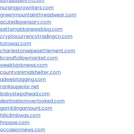
sumuslawfirm.com
nursingprowriters.com
greenmountainthreadwear.com
acutedispensary.com
sattamatkanewsblog.com
cryptocurrencytradingcn.com
totowaz.com
charlestonwipesettlement.com
brandfollowmarket.com
weeklyjobnews.com
countyanimalshelter.com
adwebtagging.com
ranksuperior.net
babystepahead.com
destinationoverlooked.com
gamblingamount.com
hillclimbwax.com
hnopse.com
occasionnews.com