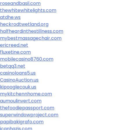
roseandbasil.com
thewhitewhitelights.com
atdhe.ws
heckrodtwetland.org
halfheardinthestillness.com
mybestmassagechair.com
ericreed.net
fluxetine.com
mobilecasino8760.com
betqq3.net
casinoloans5.us
CasinoAuction.us
kipooglecouk.us
mykitchennhome.com
aumoulinvert.com
thefoodiepassport.com
superwindowproject.com
papibakigrafo.com
icanhazjs.com