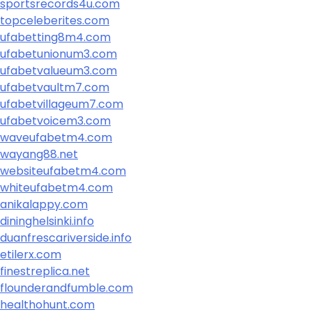
sportsrecords4u.com
topceleberites.com
ufabetting8m4.com
ufabetunionum3.com
ufabetvalueum3.com
ufabetvaultm7.com
ufabetvillageum7.com
ufabetvoicem3.com
waveufabetm4.com
wayang88.net
websiteufabetm4.com
whiteufabetm4.com
anikalappy.com
dininghelsinki.info
duanfrescariverside.info
etilerx.com
finestreplica.net
flounderandfumble.com
healthohunt.com