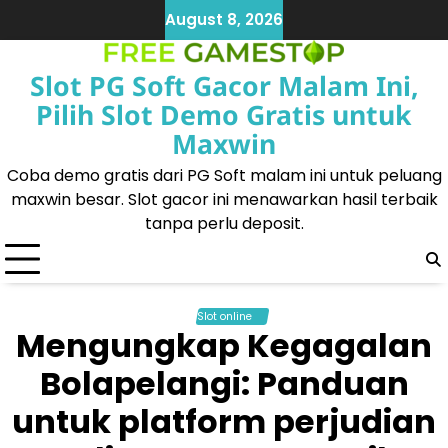
Skip
August 8, 2026
to
content
Slot PG Soft Gacor Malam Ini,
Pilih Slot Demo Gratis untuk
Maxwin
Coba demo gratis dari PG Soft malam ini untuk peluang
maxwin besar. Slot gacor ini menawarkan hasil terbaik
tanpa perlu deposit.
Slot online
Mengungkap Kegagalan
Bolapelangi: Panduan
untuk platform perjudian