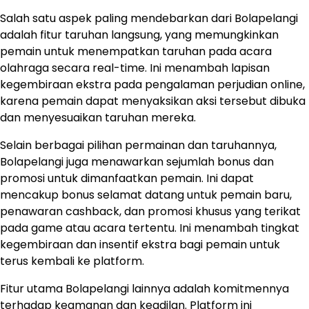
Salah satu aspek paling mendebarkan dari Bolapelangi
adalah fitur taruhan langsung, yang memungkinkan
pemain untuk menempatkan taruhan pada acara
olahraga secara real-time. Ini menambah lapisan
kegembiraan ekstra pada pengalaman perjudian online,
karena pemain dapat menyaksikan aksi tersebut dibuka
dan menyesuaikan taruhan mereka.
Selain berbagai pilihan permainan dan taruhannya,
Bolapelangi juga menawarkan sejumlah bonus dan
promosi untuk dimanfaatkan pemain. Ini dapat
mencakup bonus selamat datang untuk pemain baru,
penawaran cashback, dan promosi khusus yang terikat
pada game atau acara tertentu. Ini menambah tingkat
kegembiraan dan insentif ekstra bagi pemain untuk
terus kembali ke platform.
Fitur utama Bolapelangi lainnya adalah komitmennya
terhadap keamanan dan keadilan. Platform ini