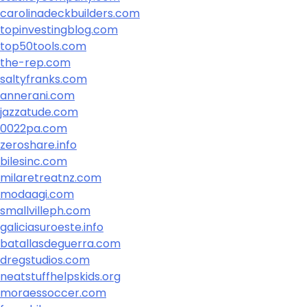
carolinadeckbuilders.com
topinvestingblog.com
top50tools.com
the-rep.com
saltyfranks.com
annerani.com
jazzatude.com
0022pa.com
zeroshare.info
bilesinc.com
milaretreatnz.com
modaagi.com
smallvilleph.com
galiciasuroeste.info
batallasdeguerra.com
dregstudios.com
neatstuffhelpskids.org
moraessoccer.com