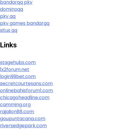
bandarqq pkv
dominoqq
pkv qq
pkv games bandarqq
situs qq
Links
stagehubs.com
1x2forum.net
login99bet.com
secretcourtesans.com
onlinebahisforum1.com
chicagoheadline.com
camming.org
rajalion88.com
goupuntacana.com
riversedgepark.com