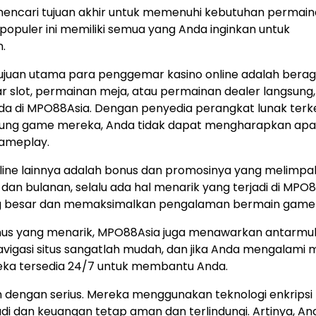
mencari tujuan akhir untuk memenuhi kebutuhan permai
populer ini memiliki semua yang Anda inginkan untuk
.
ujuan utama para penggemar kasino online adalah ber
slot, permainan meja, atau permainan dealer langsung
da di MPO88Asia. Dengan penyedia perangkat lunak ter
ukung game mereka, Anda tidak dapat mengharapkan apa
 gameplay.
line lainnya adalah bonus dan promosinya yang melimpah
an bulanan, selalu ada hal menarik yang terjadi di MPO8
nang besar dan memaksimalkan pengalaman bermain game
nus yang menarik, MPO88Asia juga menawarkan antarmu
igasi situs sangatlah mudah, dan jika Anda mengalami 
eka tersedia 24/7 untuk membantu Anda.
dengan serius. Mereka menggunakan teknologi enkripsi
i dan keuangan tetap aman dan terlindungi. Artinya, An