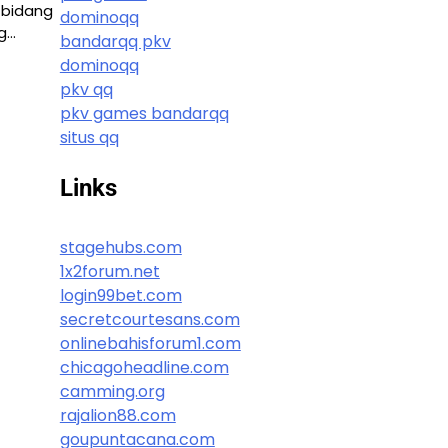
 bidang
dominoqq
g…
bandarqq pkv
dominoqq
pkv qq
pkv games bandarqq
situs qq
Links
stagehubs.com
1x2forum.net
login99bet.com
secretcourtesans.com
onlinebahisforum1.com
chicagoheadline.com
camming.org
rajalion88.com
goupuntacana.com