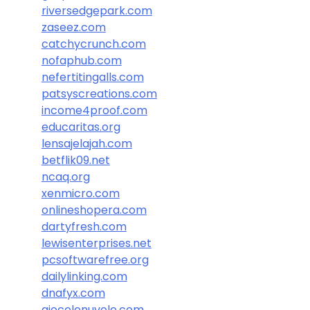
riversedgepark.com
zaseez.com
catchycrunch.com
nofaphub.com
nefertitingalls.com
patsyscreations.com
income4proof.com
educaritas.org
lensajelajah.com
betflik09.net
ncaq.org
xenmicro.com
onlineshopera.com
dartyfresh.com
lewisenterprises.net
pcsoftwarefree.org
dailylinking.com
dnafyx.com
giocolenuvole.com