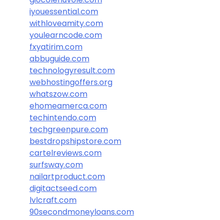
iyouessential.com
withloveamity.com
youlearncode.com
fxyatirim.com
abbuguide.com
technologyresult.com
webhostingoffers.org
whatszow.com
ehomeamerca.com
techintendo.com
techgreenpure.com
bestdropshipstore.com
cartelreviews.com
surfsway.com
nailartproduct.com
digitactseed.com
lvlcraft.com
90secondmoneyloans.com