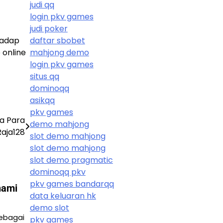
judi qq
login pkv games
judi poker
hadap
daftar sbobet
 online
mahjong demo
login pkv games
situs qq
dominoqq
asikqq
pkv games
a Para
demo mahjong
Raja128
slot demo mahjong
slot demo mahjong
slot demo pragmatic
dominoqq pkv
pkv games bandarqq
hami
data keluaran hk
demo slot
sebagai
pkv games