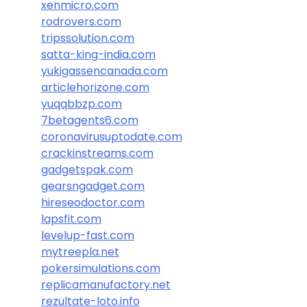
xenmicro.com
rodrovers.com
tripssolution.com
satta-king-india.com
yukigassencanada.com
articlehorizone.com
yuqqbbzp.com
7betagents6.com
coronavirusuptodate.com
crackinstreams.com
gadgetspak.com
gearsngadget.com
hireseodoctor.com
lapsfit.com
levelup-fast.com
mytreepla.net
pokersimulations.com
replicamanufactory.net
rezultate-loto.info