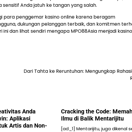
sensitif Anda jatuh ke tangan yang salah.
gi para penggemar kasino online karena beragam
gguna, dukungan pelanggan terbaik, dan komitmen ter
ni dan lihat sendiri mengapa MPO88Asia menjadi kasino
Dari Tahta ke Reruntuhan: Mengungkap Rahasi
ativitas Anda
Cracking the Code: Mema
in: Aplikasi
Ilmu di Balik Mentarijitu
uk Artis dan Non-
[ad_1] Mentarijitu, juga dikenal 