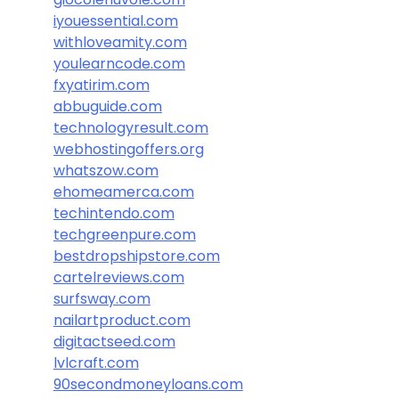
iyouessential.com
withloveamity.com
youlearncode.com
fxyatirim.com
abbuguide.com
technologyresult.com
webhostingoffers.org
whatszow.com
ehomeamerca.com
techintendo.com
techgreenpure.com
bestdropshipstore.com
cartelreviews.com
surfsway.com
nailartproduct.com
digitactseed.com
lvlcraft.com
90secondmoneyloans.com