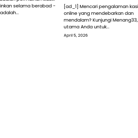
ainkan selama berabad -
[ad_1] Mencari pengalaman kas
i adalah…
online yang mendebarkan dan
mendalam? Kunjungi Menang33, 
utama Anda untuk…
April 5, 2026