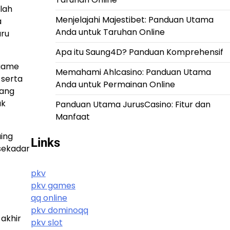
elah
Menjelajahi Majestibet: Panduan Utama
a
Anda untuk Taruhan Online
aru
Apa itu Saung4D? Panduan Komprehensif
 game
Memahami Ahlcasino: Panduan Utama
 serta
Anda untuk Permainan Online
yang
uk
Panduan Utama JurusCasino: Fitur dan
Manfaat
ing
Links
 sekadar
pkv
pkv games
qq online
pkv dominoqq
akhir
pkv slot