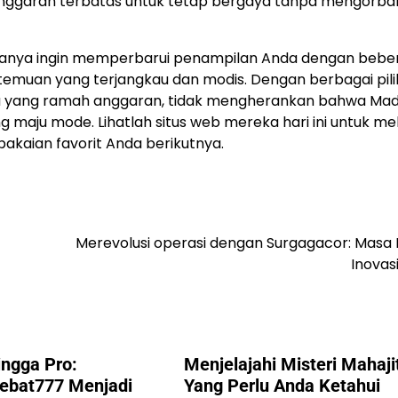
nggaran terbatas untuk tetap bergaya tanpa mengorb
hanya ingin memperbarui penampilan Anda dengan bebe
 temuan yang terjangkau dan modis. Dengan berbagai pil
rga yang ramah anggaran, tidak mengherankan bahwa Ma
 maju mode. Lihatlah situs web mereka hari ini untuk mel
akaian favorit Anda berikutnya.
Merevolusi operasi dengan Surgagacor: Masa
Inovas
ingga Pro:
Menjelajahi Misteri Mahaji
ebat777 Menjadi
Yang Perlu Anda Ketahui