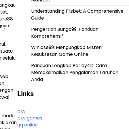
jangkau
Understanding Plisbet: A Comprehensive
tat,
Guide
dura88
gaya
Pengertian Bunga99: Panduan
Komprehensif
ui.
Winlose99: Mengungkap Misteri
esuatu
Kesuksesan Game Online
 selalu
Panduan Lengkap Parlay4D: Cara
Memaksimalkan Pengalaman Taruhan
 web
Anda
an
Dengan
Links
awal
pkv
r mode
pkv games
ak akan
qq online