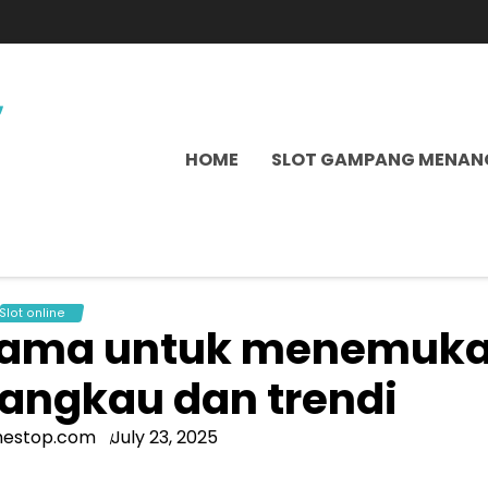
,
HOME
SLOT GAMPANG MENAN
Slot online
utama untuk menemuk
angkau dan trendi
estop.com
July 23, 2025