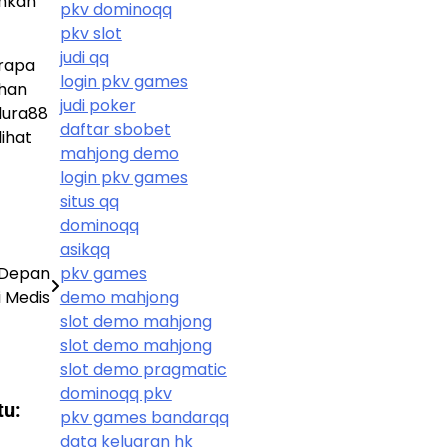
ankan
pkv dominoqq
pkv slot
judi qq
rapa
login pkv games
ihan
judi poker
dura88
daftar sbobet
ihat
mahjong demo
login pkv games
situs qq
dominoqq
asikqq
 Depan
pkv games
i Medis
demo mahjong
slot demo mahjong
slot demo mahjong
slot demo pragmatic
dominoqq pkv
tu:
pkv games bandarqq
data keluaran hk