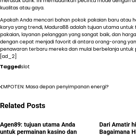
merusak bank. Ini memudahkan pecinta mode dengan a
kualitas atau gaya.
Apakah Anda mencari bahan pokok pakaian baru atau 
karya yang trendi, Madura88 adalah tujuan utama untuk
pakaian, layanan pelanggan yang sangat baik, dan ha
dengan cepat menjadi favorit di antara orang-orang yang
penawaran terbaru mereka dan mulai berbelanja untuk p
[ad_2]
Tagged
slot
Post
MPOTEN: Masa depan penyimpanan energi?
navigation
Related Posts
Agen89: tujuan utama Anda
Dari Amatir h
untuk permainan kasino dan
Bagaimana H