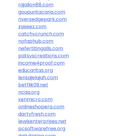
rajalion88.com
goupuntacana.com
riversedgepark.com
zaseez.com
catchycrunch.com
nofaphub.com
nefertitingalls.com
patsyscreations.com
income4proof.com
educaritas.org
lensajelajah.com
betflik09.net
ncaq.org
xenmicro.com
onlineshopera.com
dartyfresh.com
lewisenterprises.net
pcsoftwarefree.org
dailylinking.com