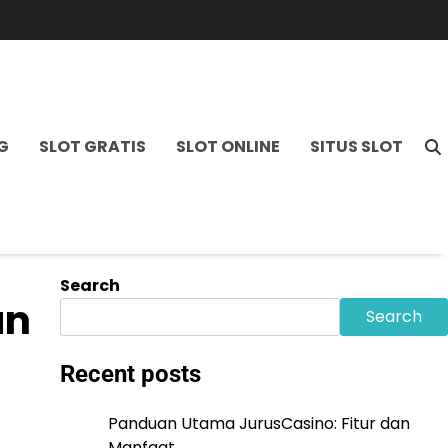
G
SLOT GRATIS
SLOT ONLINE
SITUS SLOT
Search
an
Search
Recent posts
Panduan Utama JurusCasino: Fitur dan
Manfaat