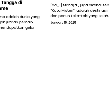
Tangga di
[ad_1] Mahajitu, juga dikenal se
Game
“Kota Misteri”, adalah destinasi
dan penuh teka-teki yang telah
ame adalah dunia yang
gan jutaan pemain
January 15, 2025
 mendapatkan gelar