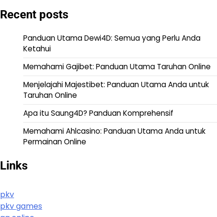
Recent posts
Panduan Utama Dewi4D: Semua yang Perlu Anda
Ketahui
Memahami Gajibet: Panduan Utama Taruhan Online
Menjelajahi Majestibet: Panduan Utama Anda untuk
Taruhan Online
Apa itu Saung4D? Panduan Komprehensif
Memahami Ahlcasino: Panduan Utama Anda untuk
Permainan Online
Links
pkv
pkv games