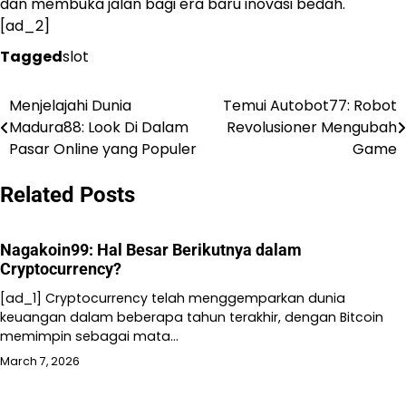
dan membuka jalan bagi era baru inovasi bedah.
[ad_2]
Tagged
slot
Menjelajahi Dunia
Temui Autobot77: Robot
Post
Madura88: Look Di Dalam
Revolusioner Mengubah
navigation
Pasar Online yang Populer
Game
Related Posts
Nagakoin99: Hal Besar Berikutnya dalam
Cryptocurrency?
[ad_1] Cryptocurrency telah menggemparkan dunia
keuangan dalam beberapa tahun terakhir, dengan Bitcoin
memimpin sebagai mata…
March 7, 2026