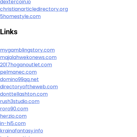
dextercoin.io
christianarticledirectory.org
5homestyle.com
Links
mygamblingstory.com
majalahwekonews.com
2017hoganoutlet.com
pelmanec.com
domino99qq.net
directoryoftheweb.com
donttellashton.com
rush3studio.com
roro90.com
herzio.com
in-hi5.com
krainafantasy.info