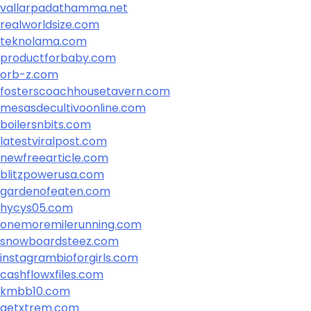
vallarpadathamma.net
realworldsize.com
teknolama.com
productforbaby.com
orb-z.com
fosterscoachhousetavern.com
mesasdecultivoonline.com
boilersnbits.com
latestviralpost.com
newfreearticle.com
blitzpowerusa.com
gardenofeaten.com
hycys05.com
onemoremilerunning.com
snowboardsteez.com
instagrambioforgirls.com
cashflowxfiles.com
kmbb10.com
getxtrem.com