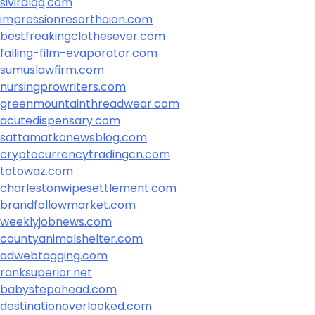
siviralqq.com
impressionresorthoian.com
bestfreakingclothesever.com
falling-film-evaporator.com
sumuslawfirm.com
nursingprowriters.com
greenmountainthreadwear.com
acutedispensary.com
sattamatkanewsblog.com
cryptocurrencytradingcn.com
totowaz.com
charlestonwipesettlement.com
brandfollowmarket.com
weeklyjobnews.com
countyanimalshelter.com
adwebtagging.com
ranksuperior.net
babystepahead.com
destinationoverlooked.com