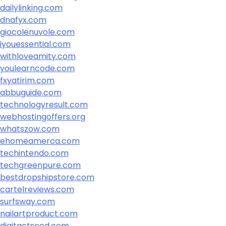
dailylinking.com
dnafyx.com
giocolenuvole.com
iyouessential.com
withloveamity.com
youlearncode.com
fxyatirim.com
abbuguide.com
technologyresult.com
webhostingoffers.org
whatszow.com
ehomeamerca.com
techintendo.com
techgreenpure.com
bestdropshipstore.com
cartelreviews.com
surfsway.com
nailartproduct.com
digitactseed.com