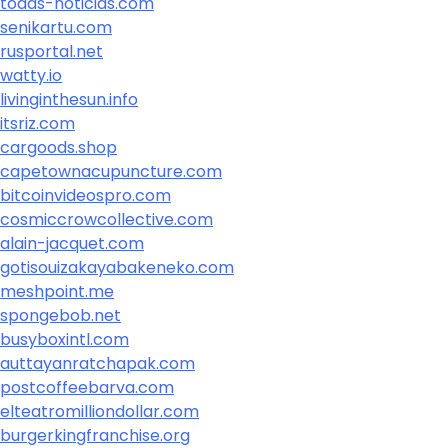
todas-noticias.com
senikartu.com
rusportal.net
watty.io
livinginthesun.info
itsriz.com
cargoods.shop
capetownacupuncture.com
bitcoinvideospro.com
cosmiccrowcollective.com
alain-jacquet.com
gotisouizakayabakeneko.com
meshpoint.me
spongebob.net
busyboxintl.com
auttayanratchapak.com
postcoffeebarva.com
elteatromilliondollar.com
burgerkingfranchise.org