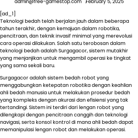
admin@free-gamestop.com
February 5, 2025
[ad_1]
Teknologi bedah telah berjalan jauh dalam beberapa
tahun terakhir, dengan kemajuan dalam robotika,
pencitraan, dan teknik invasif minimal yang merevolusi
cara operasi dilakukan. Salah satu terobosan dalam
teknologi bedah adalah Surgagacor, sistem mutakhir
yang menjanjikan untuk mengambil operasi ke tingkat
yang sama sekali baru.
Surgagacor adalah sistem bedah robot yang
menggabungkan ketepatan robotika dengan keahlian
ahli bedah manusia untuk melakukan prosedur bedah
yang kompleks dengan akurasi dan efisiensi yang tak
tertandingi. Sistem ini terdiri dari lengan robot yang
dilengkapi dengan pencitraan canggih dan teknologi
navigasi, serta konsol kontrol di mana ahli bedah dapat
memanipulasi lengan robot dan melakukan operasi.