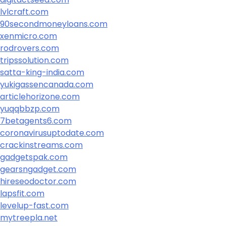
lvlcraft.com
90secondmoneyloans.com
xenmicro.com
rodrovers.com
tripssolution.com
satta-king-india.com
yukigassencanada.com
articlehorizone.com
yuqqbbzp.com
7betagents6.com
coronavirusuptodate.com
crackinstreams.com
gadgetspak.com
gearsngadget.com
hireseodoctor.com
lapsfit.com
levelup-fast.com
mytreepla.net