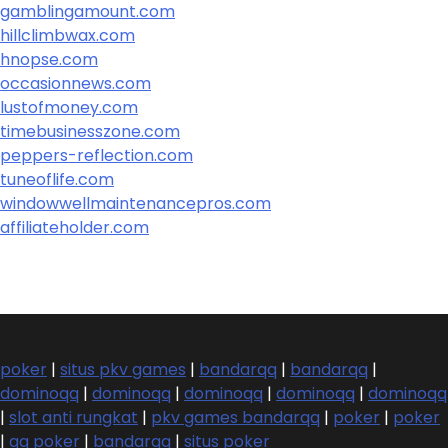
gamblingamount.com
hillclimbwax.com
hnopse.com
occasionnews.com
lustofmoney.com
timebusinesszone.com
peppers-reflection.com
tuneoflife.com
windowwellmaintenancepros.com
affiliateholder.com
poker
|
situs pkv games
|
bandarqq
|
bandarqq
|
dominoqq
|
dominoqq
|
dominoqq
|
dominoqq
|
dominoqq
|
slot anti rungkat
|
pkv games bandarqq
|
poker
|
poker
|
qq poker
|
bandarqq
|
situs poker