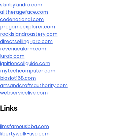
skinbykindra.com
alltherageface.com
codenational.com
progameexplorer.com
rockislandroastery.com
directselling-pro.com
revenuealarm.com
lurab.com
ignitioncoilguide.com
mytechcomputer.com
bioslot168.com
artsandcraftsauthority.com
webservicelive.com
Links
jimsfamousbbq.com
libertywalk-usa.com