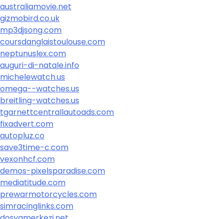
australiamovie.net
gizmobird.co.uk
mp3djsong.com
coursdanglaistoulouse.com
neptunuslex.com
auguri-di-natale.info
michelewatch.us
omega--watches.us
breitling-watches.us
tgarnettcentrallautoads.com
fixadvert.com
autopluz.co
save3time-c.com
vexonhcf.com
demos-pixelsparadise.com
mediatitude.com
prewarmotorcycles.com
simracinglinks.com
dosyamerkezi.net