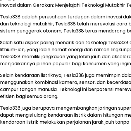
Inovasi dalam Gerakan: Menjelajahi Teknologi Mutakhir T
Tesla338 adalah perusahaan terdepan dalam inovasi dala
dan teknologi mutakhir, Tesla338 telah merevolusi cara be
sistem penggerak otonom, Tesla338 terus mendorong bat
Salah satu aspek paling menarik dari teknologi Tesla338 
lithium-ion, yang lebih hemat energi dan ramah lingkunga
Tesla338 memiliki jangkauan yang lebih jauh dan aksele
menjadikannya pilihan populer bagi konsumen yang ingin
Selain kendaraan listriknya, Tesla338 juga memimpin da
menggunakan kombinasi kamera, sensor, dan kecerdasan 
campur tangan manusia. Teknologi ini berpotensi merevol
efisien bagi semua orang.
Tesla338 juga berupaya mengembangkan jaringan superch
dapat mengisi ulang kendaraan listrik dalam hitungan m
kendaraan listrik melakukan perjalanan jarak jauh tanpa