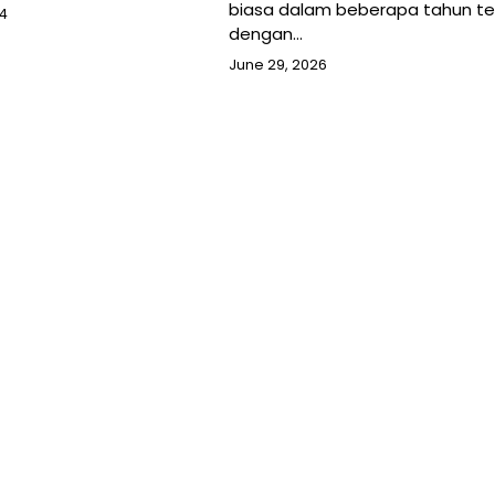
biasa dalam beberapa tahun ter
4
dengan…
June 29, 2026