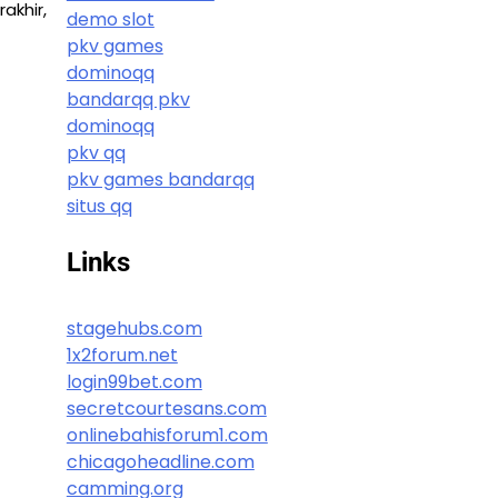
akhir,
demo slot
pkv games
dominoqq
bandarqq pkv
dominoqq
pkv qq
pkv games bandarqq
situs qq
Links
stagehubs.com
1x2forum.net
login99bet.com
secretcourtesans.com
onlinebahisforum1.com
chicagoheadline.com
camming.org