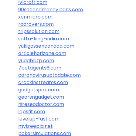
lvlcraft.com
90secondmoneyloans.com
xenmicro.com
rodrovers.com
tripssolution.com
satta-king-india.com
yukigassencanada.com
articlehorizone.com
yuqqbbzp.com
7betagents6.com
coronavirusuptodate.com
crackinstreams.com
gadgetspak.com
gearsngadget.com
hireseodoctor.com
lapsfit.com
levelup-fast.com
mytreepla.net
pokersimulations.com