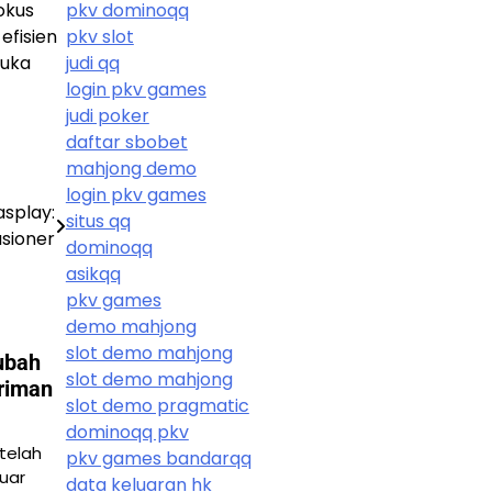
okus
pkv dominoqq
efisien
pkv slot
buka
judi qq
login pkv games
judi poker
daftar sbobet
mahjong demo
login pkv games
splay:
situs qq
sioner
dominoqq
asikqq
pkv games
demo mahjong
slot demo mahjong
ubah
slot demo mahjong
riman
slot demo pragmatic
dominoqq pkv
telah
pkv games bandarqq
uar
data keluaran hk