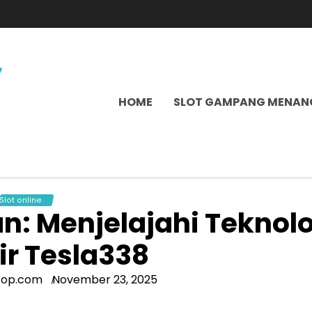
,
HOME
SLOT GAMPANG MENAN
Slot online
n: Menjelajahi Teknol
r Tesla338
top.com
November 23, 2025