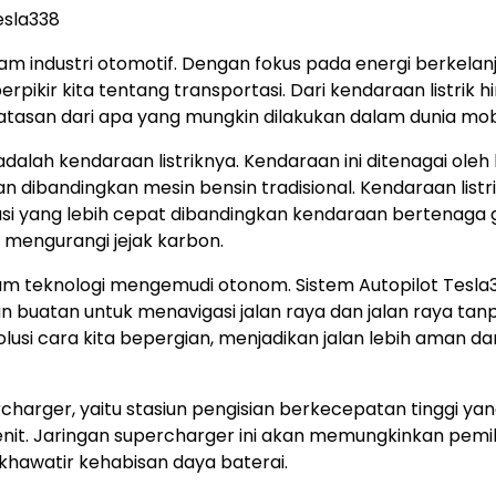
esla338
m industri otomotif. Dengan fokus pada energi berkelan
rpikir kita tentang transportasi. Dari kendaraan listrik h
asan dari apa yang mungkin dilakukan dalam dunia mobi
adalah kendaraan listriknya. Kendaraan ini ditenagai oleh
n dibandingkan mesin bensin tradisional. Kendaraan listr
rasi yang lebih cepat dibandingkan kendaraan bertenaga 
 mengurangi jejak karbon.
lam teknologi mengemudi otonom. Sistem Autopilot Tesla
buatan untuk menavigasi jalan raya dan jalan raya tan
usi cara kita bepergian, menjadikan jalan lebih aman da
arger, yaitu stasiun pengisian berkecepatan tinggi ya
enit. Jaringan supercharger ini akan memungkinkan pemil
 khawatir kehabisan daya baterai.