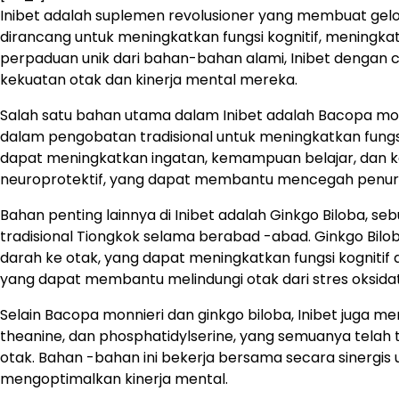
Inibet adalah suplemen revolusioner yang membuat gelom
dirancang untuk meningkatkan fungsi kognitif, meningk
perpaduan unik dari bahan-bahan alami, Inibet dengan c
kekuatan otak dan kinerja mental mereka.
Salah satu bahan utama dalam Inibet adalah Bacopa mo
dalam pengobatan tradisional untuk meningkatkan fungsi
dapat meningkatkan ingatan, kemampuan belajar, dan kes
neuroprotektif, yang dapat membantu mencegah penuruna
Bahan penting lainnya di Inibet adalah Ginkgo Biloba,
tradisional Tiongkok selama berabad -abad. Ginkgo Bil
darah ke otak, yang dapat meningkatkan fungsi kognitif 
yang dapat membantu melindungi otak dari stres oksida
Selain Bacopa monnieri dan ginkgo biloba, Inibet juga 
theanine, dan phosphatidylserine, yang semuanya telah te
otak. Bahan -bahan ini bekerja bersama secara sinergis
mengoptimalkan kinerja mental.