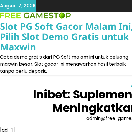
Skip
August 7, 2026
to
content
Slot PG Soft Gacor Malam Ini
Pilih Slot Demo Gratis untuk
Maxwin
Coba demo gratis dari PG Soft malam ini untuk peluang
maxwin besar. Slot gacor ini menawarkan hasil terbaik
tanpa perlu deposit.
Inibet: Suplemen
Meningkatkan
admin@free-game
[ad_1]