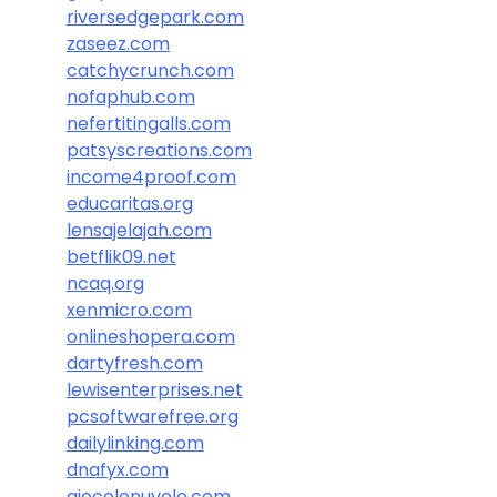
riversedgepark.com
zaseez.com
catchycrunch.com
nofaphub.com
nefertitingalls.com
patsyscreations.com
income4proof.com
educaritas.org
lensajelajah.com
betflik09.net
ncaq.org
xenmicro.com
onlineshopera.com
dartyfresh.com
lewisenterprises.net
pcsoftwarefree.org
dailylinking.com
dnafyx.com
giocolenuvole.com