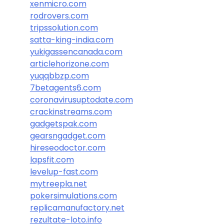
xenmicro.com
rodrovers.com
tripssolution.com
satta-king-india.com
yukigassencanada.com
articlehorizone.com
yuqqbbzp.com
7betagents6.com
coronavirusuptodate.com
crackinstreams.com
gadgetspak.com
gearsngadget.com
hireseodoctor.com
lapsfit.com
levelup-fast.com
mytreepla.net
pokersimulations.com
replicamanufactory.net
rezultate-loto.info