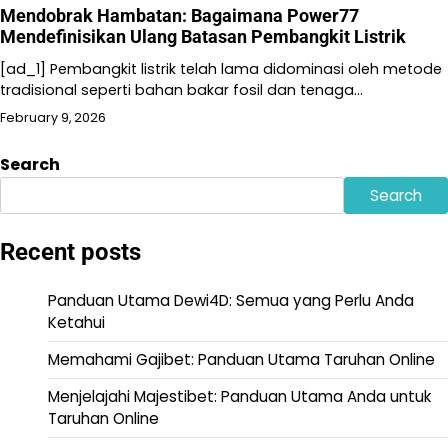
Mendobrak Hambatan: Bagaimana Power77
Mendefinisikan Ulang Batasan Pembangkit Listrik
[ad_1] Pembangkit listrik telah lama didominasi oleh metode
tradisional seperti bahan bakar fosil dan tenaga…
February 9, 2026
Search
Search
Recent posts
Panduan Utama Dewi4D: Semua yang Perlu Anda
Ketahui
Memahami Gajibet: Panduan Utama Taruhan Online
Menjelajahi Majestibet: Panduan Utama Anda untuk
Taruhan Online