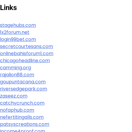
Links
stagehubs.com
1x2forum.net
login99bet.com
secretcourtesans.com
onlinebahisforum1.com
chicagoheadline.com
camming.org
rajalion88.com
goupuntacana.com
riversedgepark.com
zaseez.com
catchycrunch.com
nofaphub.com
nefertitingalls.com
patsyscreations.com
income4proof.com