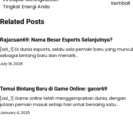
Kembali
Tingkat Energi Anda
Related Posts
Rajacuan69: Nama Besar Esports Selanjutnya?
[ad_1] Di dunia esports, selalu ada pemain baru yang muncul
sebagai bintang baru dan menarik…
July 19, 2026
Temui Bintang Baru di Game Online: gacor69
[ad_1] Game online telah menggemparkan dunia, dengan
jutaan pemain masuk setiap hari untuk bersaing satu…
January 4, 2025