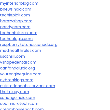
myinteriorblog.com
bnewsindia.com
techiepick.com
bamzyshop.com
pondycars.com
techonfutures.com
techoologic.com
raspberryketonescanada.org
medihealthrules.com
usathrill.com
vshapedental.com
canfandalucia.org
yourengineguide.com
nybreakings.com
outstationcabsservices.com
thekrtagy.com
xchangeindia.com
coolmicrotech.com
dreamhousehack.com