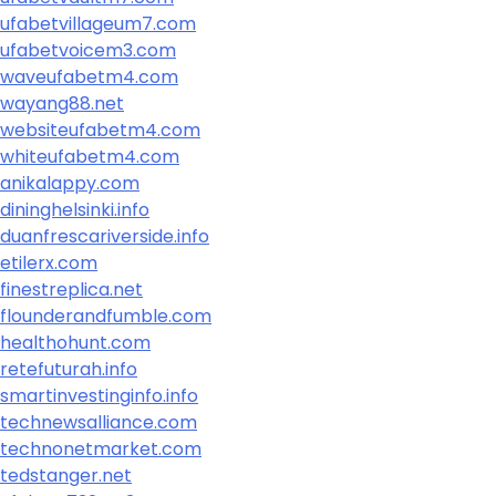
ufabetvillageum7.com
ufabetvoicem3.com
waveufabetm4.com
wayang88.net
websiteufabetm4.com
whiteufabetm4.com
anikalappy.com
dininghelsinki.info
duanfrescariverside.info
etilerx.com
finestreplica.net
flounderandfumble.com
healthohunt.com
retefuturah.info
smartinvestinginfo.info
technewsalliance.com
technonetmarket.com
tedstanger.net