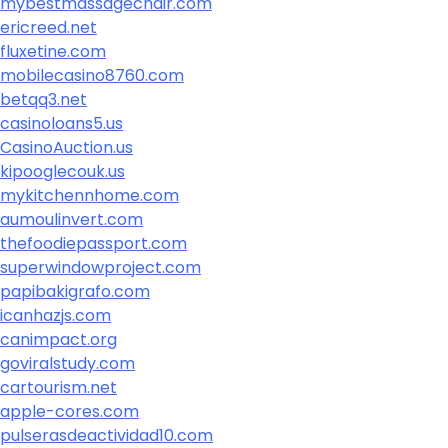
mybestmassagechair.com
ericreed.net
fluxetine.com
mobilecasino8760.com
betqq3.net
casinoloans5.us
CasinoAuction.us
kipooglecouk.us
mykitchennhome.com
aumoulinvert.com
thefoodiepassport.com
superwindowproject.com
papibakigrafo.com
icanhazjs.com
canimpact.org
goviralstudy.com
cartourism.net
apple-cores.com
pulserasdeactividad10.com