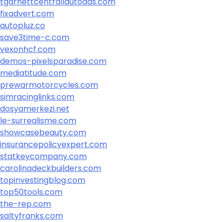
tgarnettcentrallautoads.com
fixadvert.com
autopluz.co
save3time-c.com
vexonhcf.com
demos-pixelsparadise.com
mediatitude.com
prewarmotorcycles.com
simracinglinks.com
dosyamerkezi.net
le-surrealisme.com
showcasebeauty.com
insurancepolicyexpert.com
statkeycompany.com
carolinadeckbuilders.com
topinvestingblog.com
top50tools.com
the-rep.com
saltyfranks.com