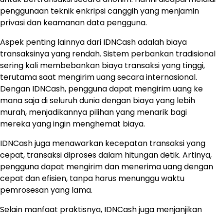
penggunaan teknik enkripsi canggih yang menjamin
privasi dan keamanan data pengguna.
Aspek penting lainnya dari IDNCash adalah biaya
transaksinya yang rendah. Sistem perbankan tradisional
sering kali membebankan biaya transaksi yang tinggi,
terutama saat mengirim uang secara internasional.
Dengan IDNCash, pengguna dapat mengirim uang ke
mana saja di seluruh dunia dengan biaya yang lebih
murah, menjadikannya pilihan yang menarik bagi
mereka yang ingin menghemat biaya.
IDNCash juga menawarkan kecepatan transaksi yang
cepat, transaksi diproses dalam hitungan detik. Artinya,
pengguna dapat mengirim dan menerima uang dengan
cepat dan efisien, tanpa harus menunggu waktu
pemrosesan yang lama.
Selain manfaat praktisnya, IDNCash juga menjanjikan