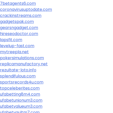
7betagents6.com
coronavirusuptodate.com
crackinstreams.com
gadgetspak.com
gearsngadget.com
hireseodoctor.com
lapsfit.com
levelup-fast.com
mytreepla.net
pokersimulations.com
replicamanufactory.net
rezultate-loto.info
splendifulous.com
sportsrecords4u.com
topceleberites.com
ufabetting8m4.com
ufabetunionum3.com
ufabetvalueum3.com
ufabetvaultm7.com