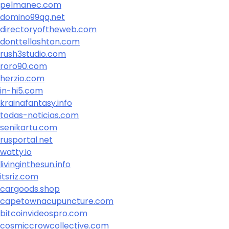
pelmanec.com
domino99qq.net
directoryoftheweb.com
donttellashton.com
rush3studio.com
roro90.com
herzio.com
in-hi5.com
krainafantasy.info
todas-noticias.com
senikartu.com
rusportal.net
watty.io
livinginthesun.info
itsriz.com
cargoods.shop
capetownacupuncture.com
bitcoinvideospro.com
cosmiccrowcollective.com