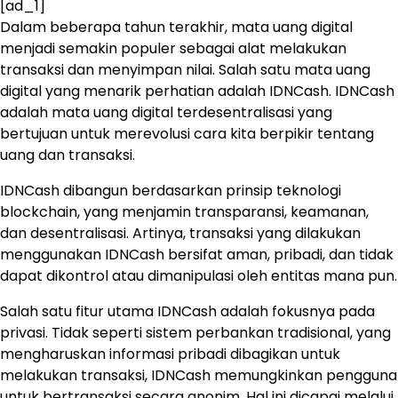
[ad_1]
Dalam beberapa tahun terakhir, mata uang digital
menjadi semakin populer sebagai alat melakukan
transaksi dan menyimpan nilai. Salah satu mata uang
digital yang menarik perhatian adalah IDNCash. IDNCash
adalah mata uang digital terdesentralisasi yang
bertujuan untuk merevolusi cara kita berpikir tentang
uang dan transaksi.
IDNCash dibangun berdasarkan prinsip teknologi
blockchain, yang menjamin transparansi, keamanan,
dan desentralisasi. Artinya, transaksi yang dilakukan
menggunakan IDNCash bersifat aman, pribadi, dan tidak
dapat dikontrol atau dimanipulasi oleh entitas mana pun.
Salah satu fitur utama IDNCash adalah fokusnya pada
privasi. Tidak seperti sistem perbankan tradisional, yang
mengharuskan informasi pribadi dibagikan untuk
melakukan transaksi, IDNCash memungkinkan pengguna
untuk bertransaksi secara anonim. Hal ini dicapai melalui