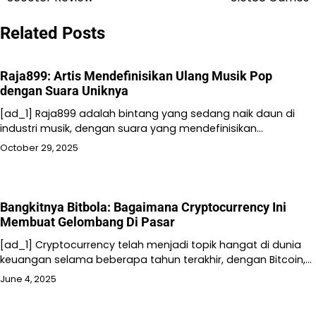
Related Posts
Raja899: Artis Mendefinisikan Ulang Musik Pop
dengan Suara Uniknya
[ad_1] Raja899 adalah bintang yang sedang naik daun di
industri musik, dengan suara yang mendefinisikan…
October 29, 2025
Bangkitnya Bitbola: Bagaimana Cryptocurrency Ini
Membuat Gelombang Di Pasar
[ad_1] Cryptocurrency telah menjadi topik hangat di dunia
keuangan selama beberapa tahun terakhir, dengan Bitcoin,…
June 4, 2025