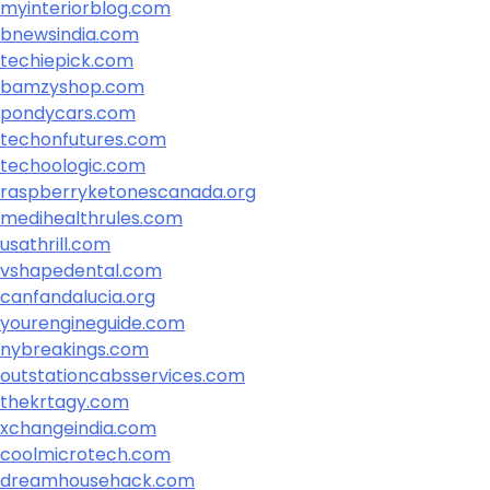
myinteriorblog.com
bnewsindia.com
techiepick.com
bamzyshop.com
pondycars.com
techonfutures.com
techoologic.com
raspberryketonescanada.org
medihealthrules.com
usathrill.com
vshapedental.com
canfandalucia.org
yourengineguide.com
nybreakings.com
outstationcabsservices.com
thekrtagy.com
xchangeindia.com
coolmicrotech.com
dreamhousehack.com