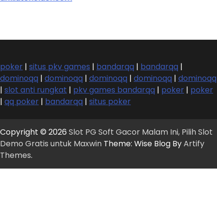
poker
|
situs pkv games
|
bandarqq
|
bandarqq
|
dominoqq
|
dominoqq
|
dominoqq
|
dominoqq
|
dominoqq
|
slot anti rungkat
|
pkv games bandarqq
|
poker
|
poker
|
qq poker
|
bandarqq
|
situs poker
Copyright © 2026
Slot PG Soft Gacor Malam Ini, Pilih Slot
Demo Gratis untuk Maxwin
Theme: Wise Blog By
Artify
Themes
.