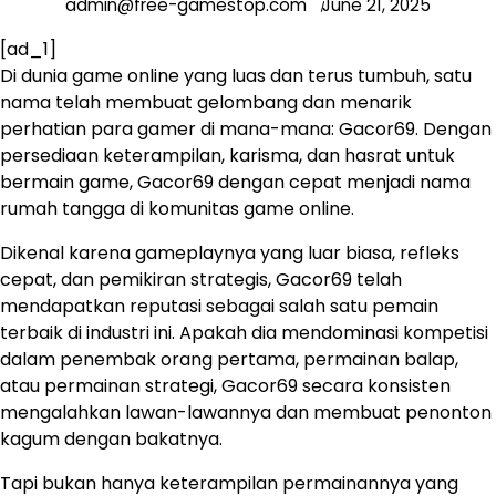
admin@free-gamestop.com
June 21, 2025
[ad_1]
Di dunia game online yang luas dan terus tumbuh, satu
nama telah membuat gelombang dan menarik
perhatian para gamer di mana-mana: Gacor69. Dengan
persediaan keterampilan, karisma, dan hasrat untuk
bermain game, Gacor69 dengan cepat menjadi nama
rumah tangga di komunitas game online.
Dikenal karena gameplaynya yang luar biasa, refleks
cepat, dan pemikiran strategis, Gacor69 telah
mendapatkan reputasi sebagai salah satu pemain
terbaik di industri ini. Apakah dia mendominasi kompetisi
dalam penembak orang pertama, permainan balap,
atau permainan strategi, Gacor69 secara konsisten
mengalahkan lawan-lawannya dan membuat penonton
kagum dengan bakatnya.
Tapi bukan hanya keterampilan permainannya yang