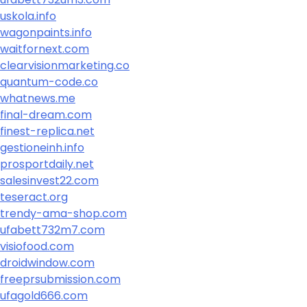
uskola.info
wagonpaints.info
waitfornext.com
clearvisionmarketing.co
quantum-code.co
whatnews.me
final-dream.com
finest-replica.net
gestioneinh.info
prosportdaily.net
salesinvest22.com
teseract.org
trendy-ama-shop.com
ufabett732m7.com
visiofood.com
droidwindow.com
freeprsubmission.com
ufagold666.com