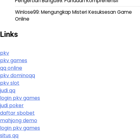
Pengertian Bunga99: Panduan Komprehensif
Winlose99: Mengungkap Misteri Kesuksesan Game
Online
Links
pkv
pkv games
qq online
pkv dominoqq
pkv slot
judi qq
login pkv games
judi poker
daftar sbobet
mahjong demo
login pkv games
situs qq