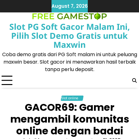
Skip
August 7, 2026
to
content
Slot PG Soft Gacor Malam Ini,
Pilih Slot Demo Gratis untuk
Maxwin
Coba demo gratis dari PG Soft malam ini untuk peluang
maxwin besar. Slot gacor ini menawarkan hasil terbaik
tanpa perlu deposit.
Slot online
GACOR69: Gamer
mengambil komunitas
online dengan badai