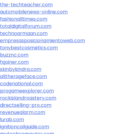
the-techteacher.com
automobilenews-online.com
fashionalltimes.com
totaldigitalforum.com
technoarmaan.com
empresasposicionamientoweb.com
tonybestcosmetics.com
buzznc.com
fxjoiner.com
skinbykindra.com
alltherageface.com
codenational.com
progameexplorer.com
rockislandroastery.com
directselling-pro.com
revenuealarm.com
lurab.com
ignitioncoilguide.com
mytechcomputer.com