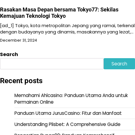
Rasakan Masa Depan bersama Tokyo77: Sekilas
Kemajuan Teknologi Tokyo
[ad_1] Tokyo, kota metropolitan Jepang yang ramai, terkenal
dengan budayanya yang dinamis, masakannya yang lezat,…
December 31, 2024
Search
Search
Recent posts
Memahami Ahlcasino: Panduan Utama Anda untuk
Permainan Online
Panduan Utama JurusCasino: Fitur dan Manfaat
Understanding Plisbet: A Comprehensive Guide