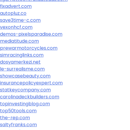
fixadvert.com
autopluz.co
save3time-c.com
vexonhcf.com
demos-pixelsparadise.com
mediatitude.com
prewarmotorcycles.com
simracinglinks.com
dosyamerkezi.net
le-surrealisme.com
showcasebeauty.com
insurancepolicyexpert.com
statkeycompany.com
carolinadeckbuilders.com
topinvestingblog.com
top50tools.com
the-rep.com
saltyfranks.com