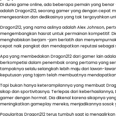
Di dunia game online, ada beberapa pemain yang benar -
adalah Dragon212, seorang gamer yang dengan cepat m
mengesankan dan dedikasinya yang tak tergoyahkan un
Dragon212, yang nama aslinya adalah Alex Johnson, per
mengembangkan hasrat untuk permainan kompetitif. Di
menghabiskan berjam -jam berlatih dan menyempurnaka
cepat naik pangkat dan mendapatkan reputasi sebagai s
Apa yang membedakan Dragon212 dari gamer lain adalah
berkompetisi dalam penembak orang pertama yang serb
tampaknya selalu selangkah lebih maju dari lawan-law
keputusan yang tajam telah membuatnya mendapatkan 
Tapi bukan hanya keterampilannya yang membuat Dragon
sikap dan sportivitasnya. Terlepas dari keberhasilanny
gamer dengan hormat. Dia dikenal karena sikapnya yan
meningkatkan gameplay mereka, menjadikannya sosok yan
Popularitas Dragon212 terus tumbuh saat ia mengalirkan