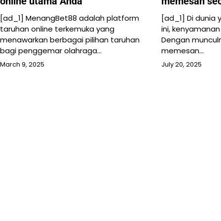
online utama Anda
memesan sec
[ad_1] MenangBet88 adalah platform
[ad_1] Di dunia
taruhan online terkemuka yang
ini, kenyamanan
menawarkan berbagai pilihan taruhan
Dengan munculn
bagi penggemar olahraga…
memesan…
March 9, 2025
July 20, 2025