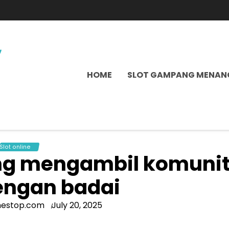
,
HOME
SLOT GAMPANG MENAN
Slot online
ng mengambil komuni
engan badai
estop.com
July 20, 2025