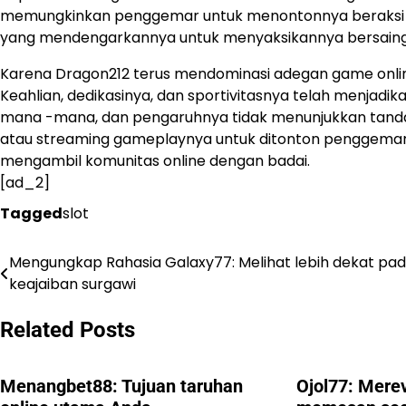
memungkinkan penggemar untuk menontonnya beraksi dan 
yang mendengarkannya untuk menyaksikannya bersaing 
Karena Dragon212 terus mendominasi adegan game online
Keahlian, dedikasinya, dan sportivitasnya telah menjadik
mana -mana, dan pengaruhnya tidak menunjukkan tanda
atau streaming gameplaynya untuk ditonton penggemar
mengambil komunitas online dengan badai.
[ad_2]
Tagged
slot
Mengungkap Rahasia Galaxy77: Melihat lebih dekat pa
Post
keajaiban surgawi
navigation
Related Posts
Menangbet88: Tujuan taruhan
Ojol77: Merev