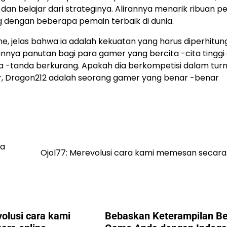
belajar dari strateginya. Alirannya menarik ribuan pe
dengan beberapa pemain terbaik di dunia.
, jelas bahwa ia adalah kekuatan yang harus diperhitun
annya panutan bagi para gamer yang bercita -cita tinggi 
 -tanda berkurang. Apakah dia berkompetisi dalam tu
, Dragon212 adalah seorang gamer yang benar -benar
da
Ojol77: Merevolusi cara kami memesan secara 
olusi cara kami
Bebaskan Keterampilan B