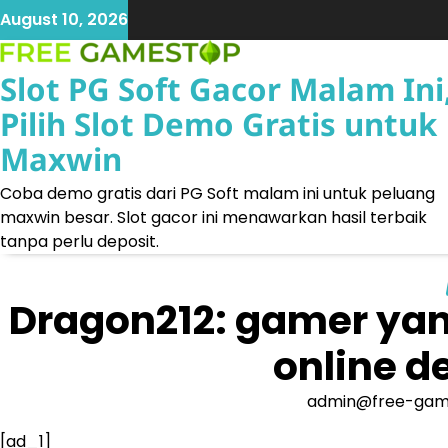
Skip
August 10, 2026
to
content
Slot PG Soft Gacor Malam Ini
Pilih Slot Demo Gratis untuk
Maxwin
Coba demo gratis dari PG Soft malam ini untuk peluang
maxwin besar. Slot gacor ini menawarkan hasil terbaik
tanpa perlu deposit.
Dragon212: gamer ya
online d
admin@free-gam
[ad_1]