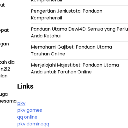
but
Pengertian Jeniustoto: Panduan
Komprehensif
Panduan Utama Dewi4D: Semua yang Perlu
epat
Anda Ketahui
ngan
Memahami Gajibet: Panduan Utama
Taruhan Online
kah dia
Menjelajahi Majestibet: Panduan Utama
on212
Anda untuk Taruhan Online
ilan
Links
juga
n sesama
pkv
pkv games
qq online
pkv dominoqq