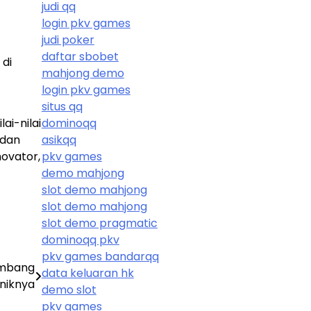
judi qq
login pkv games
judi poker
daftar sbobet
 di
mahjong demo
login pkv games
situs qq
ai-nilai
dominoqq
 dan
asikqq
ovator,
pkv games
demo mahjong
slot demo mahjong
slot demo mahjong
slot demo pragmatic
dominoqq pkv
pkv games bandarqq
ombang
data keluaran hk
niknya
demo slot
pkv games