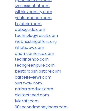
iyouessential.com
withloveamity.com
youlearncode.com
fxyatirim.com
abbuguide.com
technologyresult.com
webhostingoffers.org
whatszow.com
ehomeamerca.com
techintendo.com
techgreenpure.com
bestdropshipstore.com
cartelreviews.com
surfsway.com
nailartproduct.com
digitactseed.com
lvlcraft.com
90secondmoneyloans.com