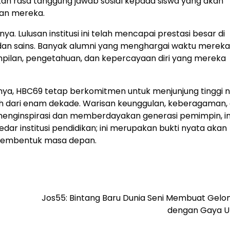
n rasa tanggung jawab sosial kepada siswa yang akan
an mereka.
 Lulusan institusi ini telah mencapai prestasi besar di
ni dan sains. Banyak alumni yang menghargai waktu mereka
ilan, pengetahuan, dan kepercayaan diri yang mereka
, HBC69 tetap berkomitmen untuk menjunjung tinggi nil
ih dari enam dekade. Warisan keunggulan, keberagaman,
 menginspirasi dan memberdayakan generasi pemimpin, in
 institusi pendidikan; ini merupakan bukti nyata akan
membentuk masa depan.
Jos55: Bintang Baru Dunia Seni Membuat Gel
dengan Gaya U