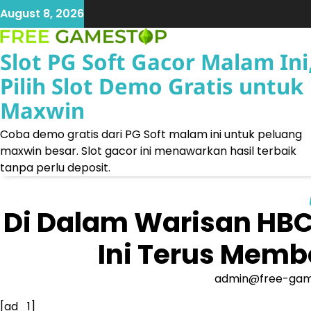
Skip
August 8, 2026
to
content
Slot PG Soft Gacor Malam Ini
Pilih Slot Demo Gratis untuk
Maxwin
Coba demo gratis dari PG Soft malam ini untuk peluang
maxwin besar. Slot gacor ini menawarkan hasil terbaik
tanpa perlu deposit.
Di Dalam Warisan HB
Ini Terus Mem
admin@free-ga
[ad_1]