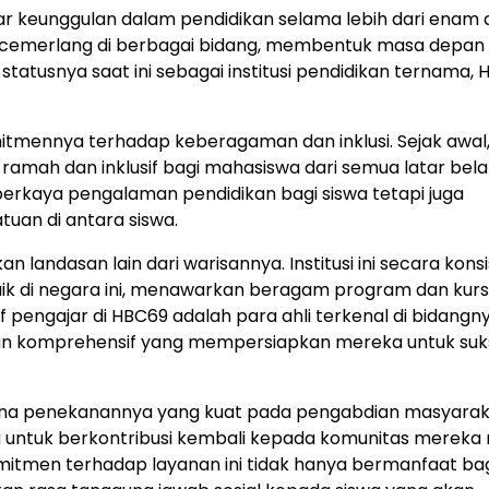
ar keunggulan dalam pendidikan selama lebih dari enam 
ng cemerlang di berbagai bidang, membentuk masa depan
statusnya saat ini sebagai institusi pendidikan ternama,
mitmennya terhadap keberagaman dan inklusi. Sejak awal
g ramah dan inklusif bagi mahasiswa dari semua latar bel
rkaya pengalaman pendidikan bagi siswa tetapi juga
an di antara siswa.
andasan lain dari warisannya. Institusi ini secara kons
baik di negara ini, menawarkan beragam program dan kur
engajar di HBC69 adalah para ahli terkenal di bidangny
an komprehensif yang mempersiapkan mereka untuk suk
arena penekanannya yang kuat pada pengabdian masyara
wa untuk berkontribusi kembali kepada komunitas mereka 
omitmen terhadap layanan ini tidak hanya bermanfaat ba