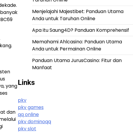
dekade.
Menjelajahi Majestibet: Panduan Utama
 banyak
Anda untuk Taruhan Online
 HBC69
Apa itu Saung4D? Panduan Komprehensif
,
Memahami Ahlcasino: Panduan Utama
akang.
Anda untuk Permainan Online
Panduan Utama JurusCasino: Fitur dan
Manfaat
isten
sus
Links
a, yang
ses
pkv
pkv games
kat dan
qq online
melalui
pkv dominoqq
gi
pkv slot