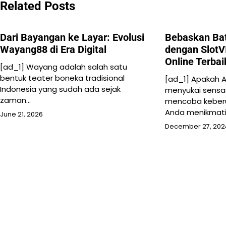
Related Posts
Dari Bayangan ke Layar: Evolusi
Bebaskan Bat
Wayang88 di Era Digital
dengan SlotV
Online Terbai
[ad_1] Wayang adalah salah satu
bentuk teater boneka tradisional
[ad_1] Apakah 
Indonesia yang sudah ada sejak
menyukai sensas
zaman…
mencoba keber
Anda menikmat
June 21, 2026
December 27, 202