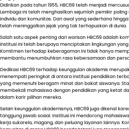
Didirikan pada tahun 1955, HBC69 telah menjadi mercusu
Lembaga ini telah menghasilkan sejumlah pemikir pali
individu dan komunitas. Dari awal yang sederhana hingga 
telah meninggalkan jejak yang tak terhapuskan di dunia.
Salah satu aspek penting dari warisan HBC69 adalah ko
institusi ini telah berupaya menciptakan lingkungan yan
Komitmen terhadap keberagaman ini tidak hanya mempe
membantu menumbuhkan rasa kebersamaan dan persatu
Dedikasi HBC69 terhadap keunggulan akademis merupakan l
menempati peringkat di antara institusi pendidikan ter
yang memenuhi beragam minat dan bakat siswanya. Staf p
membekali mahasiswa dengan pendidikan yang ketat d
dalam karir pilihan mereka.
Selain keunggulan akademisnya, HBC69 juga dikenal k
tanggung jawab sosial. Institusi ini mendorong mahasis
kerja sukarela, magang, dan peluang layanan lainnya. K