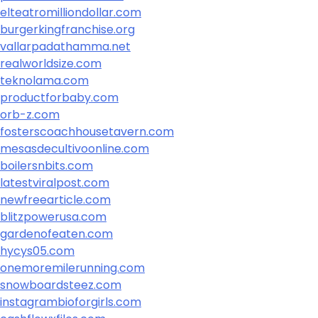
elteatromilliondollar.com
burgerkingfranchise.org
vallarpadathamma.net
realworldsize.com
teknolama.com
productforbaby.com
orb-z.com
fosterscoachhousetavern.com
mesasdecultivoonline.com
boilersnbits.com
latestviralpost.com
newfreearticle.com
blitzpowerusa.com
gardenofeaten.com
hycys05.com
onemoremilerunning.com
snowboardsteez.com
instagrambioforgirls.com