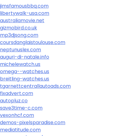
jimsfamousbbq.com
libertywalk-usa.com
australiamovie.net
gizmobird.co.uk
mp3djsong.com
coursdanglaistoulouse.com
neptunuslex.com
auguri-di-natale.info
michelewatch.us
omega--watches.us
breitling-watches.us
tgarnettcentrallautoads.com
fixadvert.com
autopluz.co
save3time-c.com
vexonhcf.com
demos-pixelsparadise.com
mediatitude.com