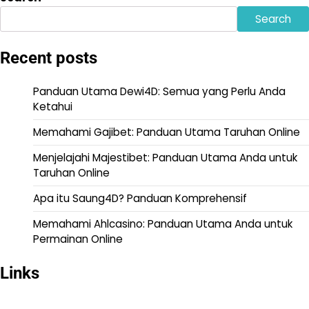
Search
Recent posts
Panduan Utama Dewi4D: Semua yang Perlu Anda
Ketahui
Memahami Gajibet: Panduan Utama Taruhan Online
Menjelajahi Majestibet: Panduan Utama Anda untuk
Taruhan Online
Apa itu Saung4D? Panduan Komprehensif
Memahami Ahlcasino: Panduan Utama Anda untuk
Permainan Online
Links