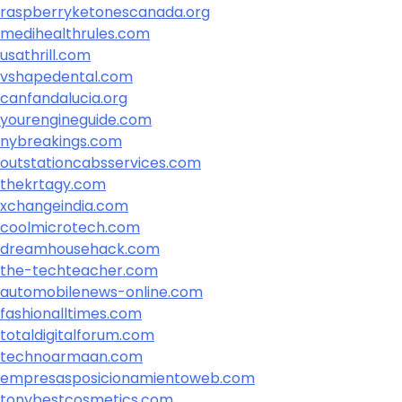
raspberryketonescanada.org
medihealthrules.com
usathrill.com
vshapedental.com
canfandalucia.org
yourengineguide.com
nybreakings.com
outstationcabsservices.com
thekrtagy.com
xchangeindia.com
coolmicrotech.com
dreamhousehack.com
the-techteacher.com
automobilenews-online.com
fashionalltimes.com
totaldigitalforum.com
technoarmaan.com
empresasposicionamientoweb.com
tonybestcosmetics.com