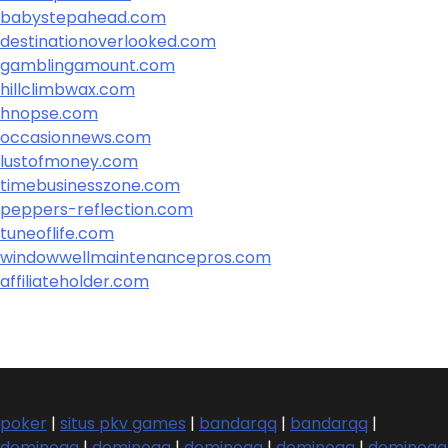
babystepahead.com
destinationoverlooked.com
gamblingamount.com
hillclimbwax.com
hnopse.com
occasionnews.com
lustofmoney.com
timebusinesszone.com
peppers-reflection.com
tuneoflife.com
windowwellmaintenancepros.com
affiliateholder.com
poker
|
situs pkv games
|
bandarqq
|
bandarqq
|
dominoqq
|
dominoqq
|
dominoqq
|
dominoqq
|
dominoqq