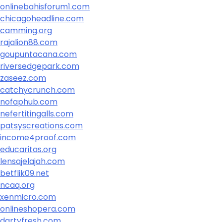
onlinebahisforum1.com
chicagoheadline.com
camming.org
rajalion88.com
goupuntacana.com
riversedgepark.com
zaseez.com
catchycrunch.com
nofaphub.com
nefertitingalls.com
patsyscreations.com
income4proof.com
educaritas.org
lensajelajah.com
betflik09.net
ncaq.org
xenmicro.com
onlineshopera.com
dartyfresh.com