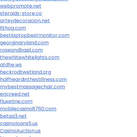
webpromote.net
steroids-store.co
arteydecoracion.net
fithog.com
bestlaptopbestmonitor.com
georginaryland.com
roseandbasil.com
thewhitewhitelights.com
atdhe.ws
heckrodtwetland.org
halfheardinthestillness.com
mybestmassagechair.com
ericreed.net
fluxetine.com
mobilecasino8760.com
betqq3.net
casinoloans5.us
CasinoAuction.us