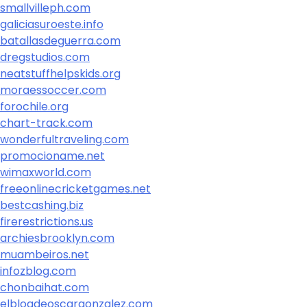
smallvilleph.com
galiciasuroeste.info
batallasdeguerra.com
dregstudios.com
neatstuffhelpskids.org
moraessoccer.com
forochile.org
chart-track.com
wonderfultraveling.com
promocioname.net
wimaxworld.com
freeonlinecricketgames.net
bestcashing.biz
firerestrictions.us
archiesbrooklyn.com
muambeiros.net
infozblog.com
chonbaihat.com
elblogdeoscargonzalez.com