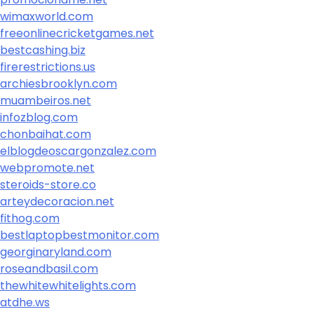
wimaxworld.com
freeonlinecricketgames.net
bestcashing.biz
firerestrictions.us
archiesbrooklyn.com
muambeiros.net
infozblog.com
chonbaihat.com
elblogdeoscargonzalez.com
webpromote.net
steroids-store.co
arteydecoracion.net
fithog.com
bestlaptopbestmonitor.com
georginaryland.com
roseandbasil.com
thewhitewhitelights.com
atdhe.ws