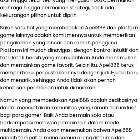
aksi hingga teka-teki yang mengasah otak, permainan
olahraga hingga permainan strategi, tidak ada
kekurangan pilihan untuk dipilih.
Salah satu hal yang membedakan Apel888 dari platform
game lainnya adalah komitmennya untuk memberikan
pengalaman yang lancar dan ramah pengguna.
Platform ini mudah dinavigasi, dengan kontrol intuitif dan
tata letak bersih yang memudahkan Anda menemukan
dan memainkan game favorit. Selain itu, Apel888 terus
memperbarui perpustakaannya dengan judul-judul baru
dan menarik, sehingga Anda tidak akan pernah
kehabisan permainan untuk dimainkan.
Namun yang membedakan Apel888 adalah dedikasinya
dalam menciptakan komunitas yang ramah dan inklusif
bagi para gamer. Baik Anda bermain solo atau
berkompetisi melawan pemain lain dalam mode
multipemain, Anda akan menemukan bahwa Apel888
adalah tempat di mana semua orang diterima dan