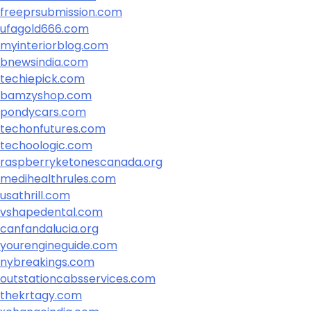
freeprsubmission.com
ufagold666.com
myinteriorblog.com
bnewsindia.com
techiepick.com
bamzyshop.com
pondycars.com
techonfutures.com
techoologic.com
raspberryketonescanada.org
medihealthrules.com
usathrill.com
vshapedental.com
canfandalucia.org
yourengineguide.com
nybreakings.com
outstationcabsservices.com
thekrtagy.com