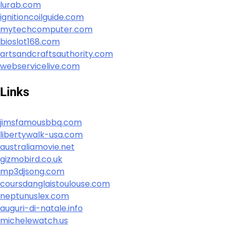
lurab.com
ignitioncoilguide.com
mytechcomputer.com
bioslot168.com
artsandcraftsauthority.com
webservicelive.com
Links
jimsfamousbbq.com
libertywalk-usa.com
australiamovie.net
gizmobird.co.uk
mp3djsong.com
coursdanglaistoulouse.com
neptunuslex.com
auguri-di-natale.info
michelewatch.us