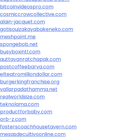
bitcoinvideospro.com
cosmiccrowcollective.com
alain-jacquet.com
gotisouizakayabakeneko.com
meshpoint.me
spongebob.net
busyboxintl.com
auttayanratchapak.com
postcoffeebarva.com
elteatromilliondollar.com
burgerkingfranchise.org
vallarpadathamma.net
realworldsize.com
teknolama.com
productforbaby.com
orb-z.com
fosterscoachhousetavern.com
mesasdecultivoonline.com