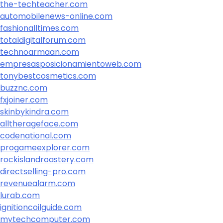
the-techteacher.com
automobilenews-online.com
fashionalltimes.com
totaldigitalforum.com
technoarmaan.com
empresasposicionamientoweb.com
tonybestcosmetics.com
buzznc.com
fxjoiner.com
skinbykindra.com
alltherageface.com
codenational.com
progameexplorer.com
rockislandroastery.com
directselling-pro.com
revenuealarm.com
lurab.com
ignitioncoilguide.com
mytechcomputer.com