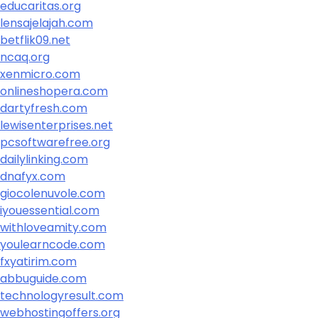
educaritas.org
lensajelajah.com
betflik09.net
ncaq.org
xenmicro.com
onlineshopera.com
dartyfresh.com
lewisenterprises.net
pcsoftwarefree.org
dailylinking.com
dnafyx.com
giocolenuvole.com
iyouessential.com
withloveamity.com
youlearncode.com
fxyatirim.com
abbuguide.com
technologyresult.com
webhostingoffers.org