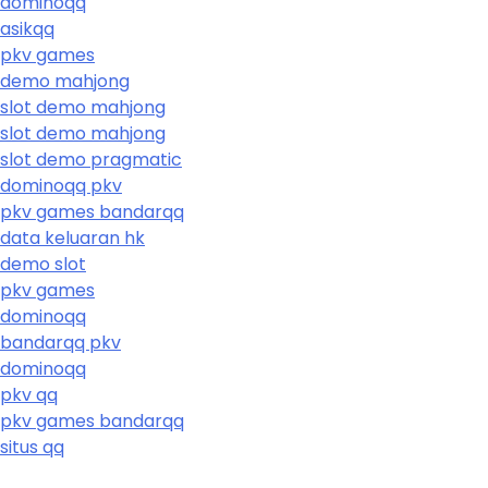
dominoqq
asikqq
pkv games
demo mahjong
slot demo mahjong
slot demo mahjong
slot demo pragmatic
dominoqq pkv
pkv games bandarqq
data keluaran hk
demo slot
pkv games
dominoqq
bandarqq pkv
dominoqq
pkv qq
pkv games bandarqq
situs qq