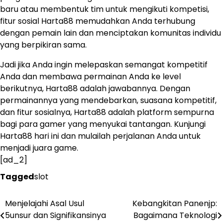
baru atau membentuk tim untuk mengikuti kompetisi,
fitur sosial Harta88 memudahkan Anda terhubung
dengan pemain lain dan menciptakan komunitas individu
yang berpikiran sama.
Jadi jika Anda ingin melepaskan semangat kompetitif
Anda dan membawa permainan Anda ke level
berikutnya, Harta88 adalah jawabannya. Dengan
permainannya yang mendebarkan, suasana kompetitif,
dan fitur sosialnya, Harta88 adalah platform sempurna
bagi para gamer yang menyukai tantangan. Kunjungi
Harta88 hari ini dan mulailah perjalanan Anda untuk
menjadi juara game.
[ad_2]
Tagged
slot
Menjelajahi Asal Usul
Kebangkitan Panenjp:
Post
5unsur dan Signifikansinya
Bagaimana Teknologi