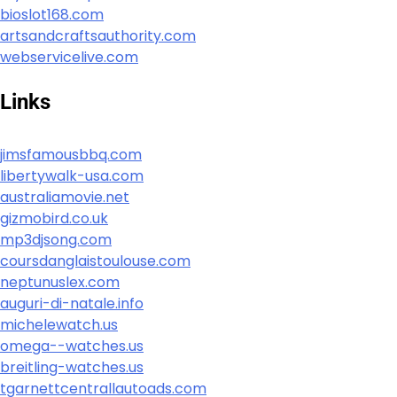
bioslot168.com
artsandcraftsauthority.com
webservicelive.com
Links
jimsfamousbbq.com
libertywalk-usa.com
australiamovie.net
gizmobird.co.uk
mp3djsong.com
coursdanglaistoulouse.com
neptunuslex.com
auguri-di-natale.info
michelewatch.us
omega--watches.us
breitling-watches.us
tgarnettcentrallautoads.com