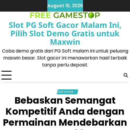
Skip
August 10, 2026
to
content
Slot PG Soft Gacor Malam Ini,
Pilih Slot Demo Gratis untuk
Maxwin
Coba demo gratis dari PG Soft malam ini untuk peluang
maxwin besar. Slot gacor ini menawarkan hasil terbaik
tanpa perlu deposit.
Slot online
Bebaskan Semangat
Kompetitif Anda dengan
Permainan Mendebarkan