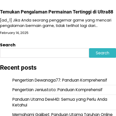
Temukan Pengalaman Permainan Tertinggi di Ultra88
[ad_1] Jika Anda seorang penggemar game yang mencari
pengalaman bermain game, tidak terlihat lagi dari…
February 14, 2025
Search
Search
Recent posts
Pengertian Dewanaga77: Panduan Komprehensif
Pengertian Jeniustoto: Panduan Komprehensif
Panduan Utama Dewi4D: Semua yang Perlu Anda
Ketahui
Memahami Gajibet: Panduan Utama Taruhan Online