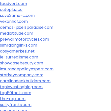
fixadvert.com
autopluz.co
save3time-c.com
vexonhcf.com
demos-pixelsparadise.com
mediatitude.com
prewarmotorcycles.com
simracinglinks.com
dosyamerkezi.net
le-surrealisme.com
showcasebeauty.com
insurancepolicyexpert.com
statkeycompany.com
carolinadeckbuilders.com
topinvestingblog.com
top50tools.com
the-rep.com
saltyfranks.com
annerani.com