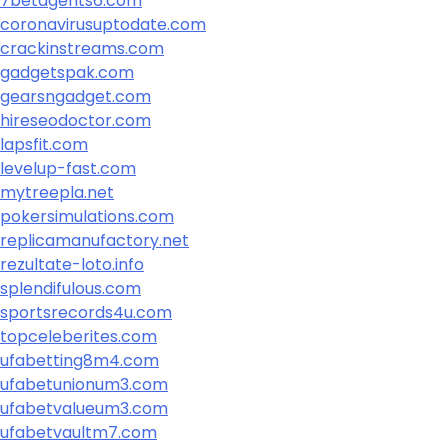
7betagents6.com
coronavirusuptodate.com
crackinstreams.com
gadgetspak.com
gearsngadget.com
hireseodoctor.com
lapsfit.com
levelup-fast.com
mytreepla.net
pokersimulations.com
replicamanufactory.net
rezultate-loto.info
splendifulous.com
sportsrecords4u.com
topceleberites.com
ufabetting8m4.com
ufabetunionum3.com
ufabetvalueum3.com
ufabetvaultm7.com