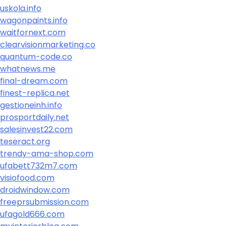
uskola.info
wagonpaints.info
waitfornext.com
clearvisionmarketing.co
quantum-code.co
whatnews.me
final-dream.com
finest-replica.net
gestioneinh.info
prosportdaily.net
salesinvest22.com
teseract.org
trendy-ama-shop.com
ufabett732m7.com
visiofood.com
droidwindow.com
freeprsubmission.com
ufagold666.com