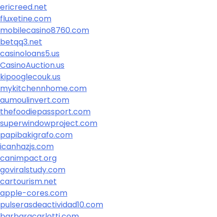
ericreed.net
fluxetine.com
mobilecasino8760.com
betqq3.net
casinoloans5.us
CasinoAuction.us
kipooglecouk.us
mykitchennhome.com
aumoulinvert.com
thefoodiepassport.com
superwindowproject.com
papibakigrafo.com
icanhazjs.com
canimpact.org
goviralstudy.com
cartourism.net
apple-cores.com
pulserasdeactividad10.com
barbaracarlotti.com