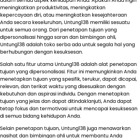
dalam semua aspek kehidupan Anda. Apakah Anda ingin
meningkatkan produktivitas, meningkatkan
kepercayaan diri, atau meningkatkan kesejahteraan
Anda secara keseluruhan, Untung138 memiliki sesuatu
untuk semua orang. Dari penetapan tujuan yang
dipersonalisasi hingga saran dan bimbingan ahli,
Untung138 adalah toko serba ada untuk segala hal yang
berhubungan dengan kesuksesan.
Salah satu fitur utama Untung138 adalah alat penetapan
tujuan yang dipersonalisasi. Fitur ini memungkinkan Anda
menetapkan tujuan yang spesifik, terukur, dapat dicapai,
relevan, dan terikat waktu yang disesuaikan dengan
kebutuhan dan aspirasi individu. Dengan menetapkan
tujuan yang jelas dan dapat ditindaklanjuti, Anda dapat
tetap fokus dan termotivasi untuk mencapai kesuksesan
di semua bidang kehidupan Anda.
Selain penetapan tujuan, Untung138 juga menawarkan
nasihat dan bimbingan ahli untuk membantu Anda