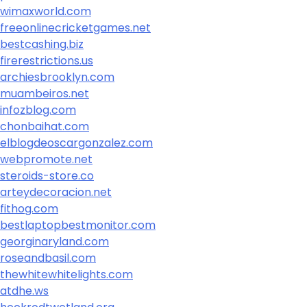
wimaxworld.com
freeonlinecricketgames.net
bestcashing.biz
firerestrictions.us
archiesbrooklyn.com
muambeiros.net
infozblog.com
chonbaihat.com
elblogdeoscargonzalez.com
webpromote.net
steroids-store.co
arteydecoracion.net
fithog.com
bestlaptopbestmonitor.com
georginaryland.com
roseandbasil.com
thewhitewhitelights.com
atdhe.ws