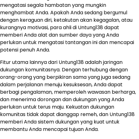
mengatasi segala hambatan yang mungkin
menghambat Anda. Apakah Anda sedang bergumul
dengan keraguan diri, ketakutan akan kegagalan, atau
kurangnya motivasi, para ahli di Untung138 dapat
memberi Anda alat dan sumber daya yang Anda
perlukan untuk mengatasi tantangan ini dan mencapai
potensi penuh Anda.
Fitur utama lainnya dari Untung138 adalah jaringan
dukungan komunitasnya. Dengan terhubung dengan
orang-orang yang berpikiran sama yang juga sedang
dalam perjalanan menuju kesuksesan, Anda dapat
berbagi pengalaman, memperoleh wawasan berharga,
dan menerima dorongan dan dukungan yang Anda
perlukan untuk terus maju. Kekuatan dukungan
komunitas tidak dapat dianggap remeh, dan Untung138
memberi Anda sistem dukungan yang kuat untuk
membantu Anda mencapai tujuan Anda.