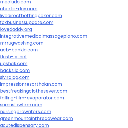
mealudo.com
charlie-day.com
livedirectbettingpoker.com
foxbusinessupdate.com
lovedaddy.org
integrativemedicalmassageplano.com
mrrugwashing.com
acb-bankia.com
flash-es.net
upshak.com
backsilo.com
siviralqq.com
impressionresorthoian.com
bestfreakingclothesever.com
falling-film-evaporator.com
sumuslawfirm.com
nursingprowriters.com
greenmountainthreadwear.com
acutedispensary.com