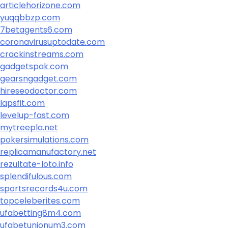
articlehorizone.com
yuqqbbzp.com
7betagents6.com
coronavirusuptodate.com
crackinstreams.com
gadgetspak.com
gearsngadget.com
hireseodoctor.com
lapsfit.com
levelup-fast.com
mytreepla.net
pokersimulations.com
replicamanufactory.net
rezultate-loto.info
splendifulous.com
sportsrecords4u.com
topceleberites.com
ufabetting8m4.com
ufabetunionum3.com