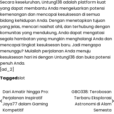
Secara keseluruhan, Untung138 adalah platform kuat
yang dapat membantu Anda mengeluarkan potensi
kemenangan dan mencapai kesuksesan di semua
bidang kehidupan Anda. Dengan menetapkan tujuan
yang jelas, mencari nasihat ahli, dan terhubung dengan
komunitas yang mendukung, Anda dapat mengatasi
segala hambatan yang mungkin menghalangi Anda dan
mencapai tingkat kesuksesan baru. Jadi mengapa
menunggu? Mulailah perjalanan Anda menuju
kesuksesan hari ini dengan Untung138 dan buka potensi
penuh Anda.
[ad_2]
Tagged
slot
Dari Amatir hingga Pro:
GBO338: Terobosan
Post
Perjalanan Inspiratif
Terbaru Eksplorasi
navigation
Jaya77 dalam Gaming
Astronomi di Alam
Kompetitif
Semesta