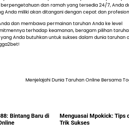
g berpengetahuan dan ramah yang tersedia 24/7, Anda d
 Anda miliki akan ditangani dengan cepat dan profesion
n Anda dan membawa permainan taruhan Anda ke level
mitmennya terhadap keamanan, beragam pilihan taruha
yang Anda butuhkan untuk sukses dalam dunia taruhan o
ngga2bet!
Menjelajahi Dunia Taruhan Online Bersama To
88: Bintang Baru di
Menguasai Mpokick: Tips 
nline
Trik Sukses