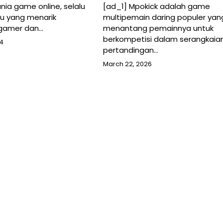
nia game online, selalu
[ad_1] Mpokick adalah game
ru yang menarik
multipemain daring populer yan
 gamer dan…
menantang pemainnya untuk
berkompetisi dalam serangkaia
4
pertandingan…
March 22, 2026