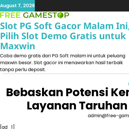
Skip
August 7, 2026
to
content
Slot PG Soft Gacor Malam Ini
Pilih Slot Demo Gratis untuk
Maxwin
Coba demo gratis dari PG Soft malam ini untuk peluang
maxwin besar. Slot gacor ini menawarkan hasil terbaik
tanpa perlu deposit.
Bebaskan Potensi K
Layanan Taruhan
admin@free-gam
[ad_1]