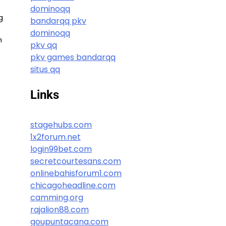
dominoqq
g
bandarqq pkv
dominoqq
n
pkv qq
pkv games bandarqq
situs qq
Links
stagehubs.com
1x2forum.net
login99bet.com
secretcourtesans.com
onlinebahisforum1.com
chicagoheadline.com
camming.org
rajalion88.com
goupuntacana.com