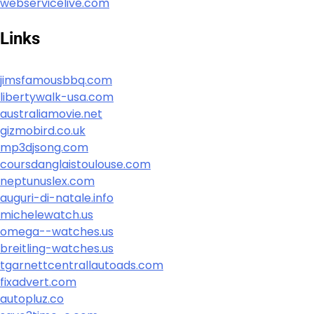
webservicelive.com
Links
jimsfamousbbq.com
libertywalk-usa.com
australiamovie.net
gizmobird.co.uk
mp3djsong.com
coursdanglaistoulouse.com
neptunuslex.com
auguri-di-natale.info
michelewatch.us
omega--watches.us
breitling-watches.us
tgarnettcentrallautoads.com
fixadvert.com
autopluz.co