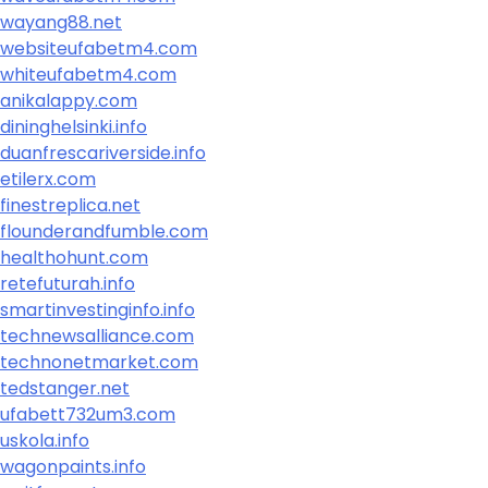
wayang88.net
websiteufabetm4.com
whiteufabetm4.com
anikalappy.com
dininghelsinki.info
duanfrescariverside.info
etilerx.com
finestreplica.net
flounderandfumble.com
healthohunt.com
retefuturah.info
smartinvestinginfo.info
technewsalliance.com
technonetmarket.com
tedstanger.net
ufabett732um3.com
uskola.info
wagonpaints.info