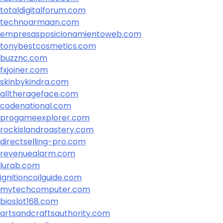
totaldigitalforum.com
technoarmaan.com
empresasposicionamientoweb.com
tonybestcosmetics.com
buzznc.com
fxjoiner.com
skinbykindra.com
alltherageface.com
codenational.com
progameexplorer.com
rockislandroastery.com
directselling-pro.com
revenuealarm.com
lurab.com
ignitioncoilguide.com
mytechcomputer.com
bioslot168.com
artsandcraftsauthority.com