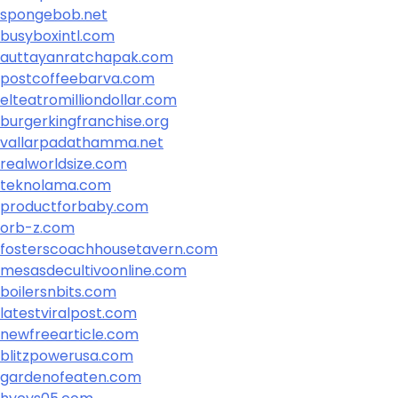
spongebob.net
busyboxintl.com
auttayanratchapak.com
postcoffeebarva.com
elteatromilliondollar.com
burgerkingfranchise.org
vallarpadathamma.net
realworldsize.com
teknolama.com
productforbaby.com
orb-z.com
fosterscoachhousetavern.com
mesasdecultivoonline.com
boilersnbits.com
latestviralpost.com
newfreearticle.com
blitzpowerusa.com
gardenofeaten.com