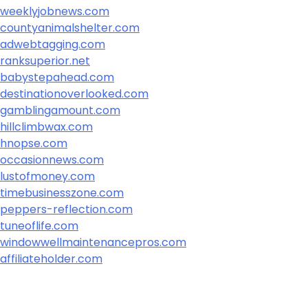
weeklyjobnews.com
countyanimalshelter.com
adwebtagging.com
ranksuperior.net
babystepahead.com
destinationoverlooked.com
gamblingamount.com
hillclimbwax.com
hnopse.com
occasionnews.com
lustofmoney.com
timebusinesszone.com
peppers-reflection.com
tuneoflife.com
windowwellmaintenancepros.com
affiliateholder.com