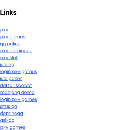
Links
pkv
pkv games
qq online
pkv dominoqq
pkv slot
judi qq
login pkv games
judi poker
daftar sbobet
mahjong demo
login pkv games
situs qq
dominoqq
asikqq
pkv games