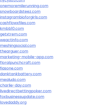
hycys05.com
onemoremilerunning.com
snowboardsteez.com
instagrambioforgirls.com
cashflowxfiles.com
kmbb10.com
getxtrem.com
weactinfo.com
meshingsocial.com
thearguer.com
marketing-mobile-app.com
floralpunchcraft.com
fiasone.com
danktankbattery.com
mealudo.com
charlie-day.com
livedirectbettingpoker.com
foxbusinessupdate.com
lovedaddy.org