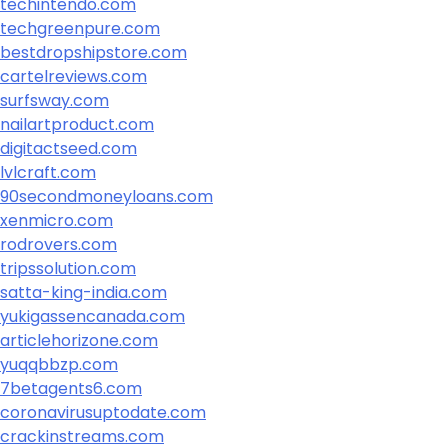
techintendo.com
techgreenpure.com
bestdropshipstore.com
cartelreviews.com
surfsway.com
nailartproduct.com
digitactseed.com
lvlcraft.com
90secondmoneyloans.com
xenmicro.com
rodrovers.com
tripssolution.com
satta-king-india.com
yukigassencanada.com
articlehorizone.com
yuqqbbzp.com
7betagents6.com
coronavirusuptodate.com
crackinstreams.com