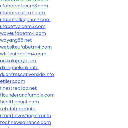
ufabetvalueum3.com
ufabetvaultm7.com
ufabetvillageum7.com
ufabetvoicem3.com
waveufabetm4.com
wayang88.net
websiteufabetm4.com
whiteufabetm4.com
anikalappy.com
dininghelsinki.info
duanfrescariverside.info
etilerx.com
finestreplica.net
flounderandfumble.com
healthohunt.com
retefuturah.info
smartinvestinginfo.info
technewsalliance.com