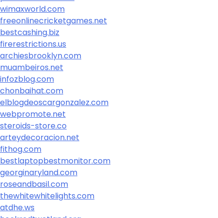
wimaxworld.com
freeonlinecricketgames.net
bestcashing.biz
firerestrictions.us
archiesbrooklyn.com
muambeiros.net
infozblog.com
chonbaihat.com
elblogdeoscargonzalez.com
webpromote.net
steroids-store.co
arteydecoracion.net
fithog.com
bestlaptopbestmonitor.com
georginaryland.com
roseandbasil.com
thewhitewhitelights.com
atdhe.ws