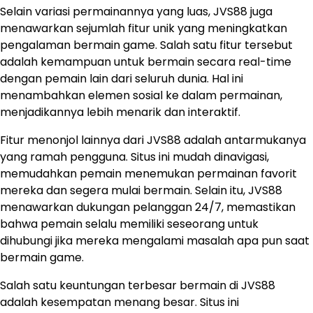
Selain variasi permainannya yang luas, JVS88 juga
menawarkan sejumlah fitur unik yang meningkatkan
pengalaman bermain game. Salah satu fitur tersebut
adalah kemampuan untuk bermain secara real-time
dengan pemain lain dari seluruh dunia. Hal ini
menambahkan elemen sosial ke dalam permainan,
menjadikannya lebih menarik dan interaktif.
Fitur menonjol lainnya dari JVS88 adalah antarmukanya
yang ramah pengguna. Situs ini mudah dinavigasi,
memudahkan pemain menemukan permainan favorit
mereka dan segera mulai bermain. Selain itu, JVS88
menawarkan dukungan pelanggan 24/7, memastikan
bahwa pemain selalu memiliki seseorang untuk
dihubungi jika mereka mengalami masalah apa pun saat
bermain game.
Salah satu keuntungan terbesar bermain di JVS88
adalah kesempatan menang besar. Situs ini