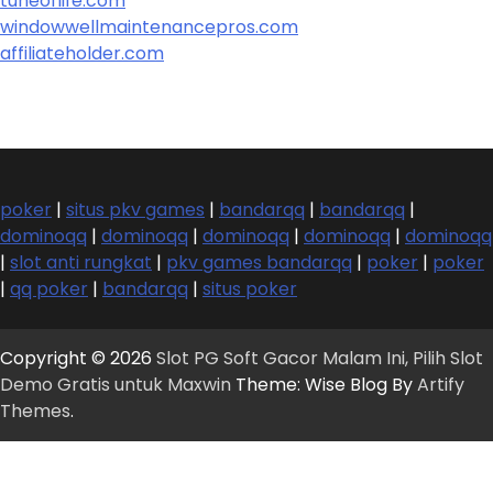
tuneoflife.com
windowwellmaintenancepros.com
affiliateholder.com
poker
|
situs pkv games
|
bandarqq
|
bandarqq
|
dominoqq
|
dominoqq
|
dominoqq
|
dominoqq
|
dominoqq
|
slot anti rungkat
|
pkv games bandarqq
|
poker
|
poker
|
qq poker
|
bandarqq
|
situs poker
Copyright © 2026
Slot PG Soft Gacor Malam Ini, Pilih Slot
Demo Gratis untuk Maxwin
Theme: Wise Blog By
Artify
Themes
.