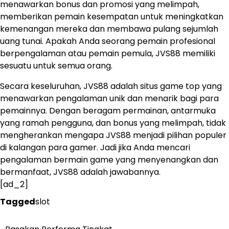
menawarkan bonus dan promosi yang melimpah,
memberikan pemain kesempatan untuk meningkatkan
kemenangan mereka dan membawa pulang sejumlah
uang tunai. Apakah Anda seorang pemain profesional
berpengalaman atau pemain pemula, JVS88 memiliki
sesuatu untuk semua orang.
Secara keseluruhan, JVS88 adalah situs game top yang
menawarkan pengalaman unik dan menarik bagi para
pemainnya. Dengan beragam permainan, antarmuka
yang ramah pengguna, dan bonus yang melimpah, tidak
mengherankan mengapa JVS88 menjadi pilihan populer
di kalangan para gamer. Jadi jika Anda mencari
pengalaman bermain game yang menyenangkan dan
bermanfaat, JVS88 adalah jawabannya.
[ad_2]
Tagged
slot