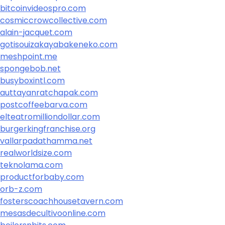
bitcoinvideospro.com
cosmiccrowcollective.com
alain-jacquet.com
gotisouizakayabakeneko.com
meshpoint.me
spongebob.net
busyboxintl.com
auttayanratchapak.com
postcoffeebarva.com
elteatromilliondollar.com
burgerkingfranchise.org
vallarpadathamma.net
realworldsize.com
teknolama.com
productforbaby.com
orb-z.com
fosterscoachhousetavern.com
mesasdecultivoonline.com