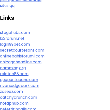
situs qq
Links
stagehubs.com
1x2forum.net
login99bet.com
secretcourtesans.com
onlinebahisforum1.com
chicagoheadline.com
camming.org
rajalion88.com
goupuntacana.com
riversedgepark.com
zaseez.com
catchycrunch.com
nofaphub.com
nefertitingalls.com