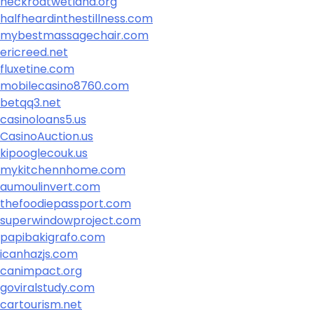
heckrodtwetland.org
halfheardinthestillness.com
mybestmassagechair.com
ericreed.net
fluxetine.com
mobilecasino8760.com
betqq3.net
casinoloans5.us
CasinoAuction.us
kipooglecouk.us
mykitchennhome.com
aumoulinvert.com
thefoodiepassport.com
superwindowproject.com
papibakigrafo.com
icanhazjs.com
canimpact.org
goviralstudy.com
cartourism.net