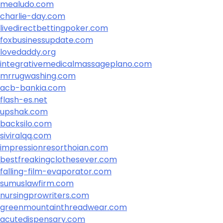
mealudo.com
charlie-day.com
livedirectbettingpoker.com
foxbusinessupdate.com
lovedaddy.org
integrativemedicalmassageplano.com
mrrugwashing.com
acb-bankia.com
flash-es.net
upshak.com
backsilo.com
siviralqq.com
impressionresorthoian.com
bestfreakingclothesever.com
falling-film-evaporator.com
sumuslawfirm.com
nursingprowriters.com
greenmountainthreadwear.com
acutedispensary.com