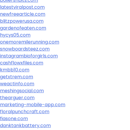
boilersnbits.com
latestviralpost.com
newfreearticle.com
blitzpowerusa.com
gardenofeaten.com
hycys05.com
onemoremilerunning.com
snowboardsteez.com
instagrambioforgirls.com
cashflowxfiles.com
kmbb10.com
getxtrem.com
weactinfo.com
meshingsocial.com
thearguer.com
marketing-mobile-app.com
floralpunchcraft.com
fiasone.com
danktankbattery.com