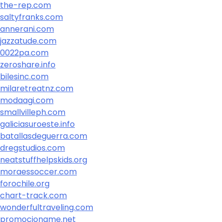
the-rep.com
saltyfranks.com
annerani.com
jazzatude.com
0022pa.com
zeroshare.info
bilesinc.com
milaretreatnz.com
modaagi.com
smallvilleph.com
galiciasuroeste.info
batallasdeguerra.com
dregstudios.com
neatstuffhelpskids.org
moraessoccer.com
forochile.org
chart-track.com
wonderfultraveling.com
promocioname.net