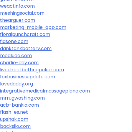
weactinfo.com
meshingsocial.com
thearguer.com
marketing-mobile-app.com
floralpunchcraft.com
fiasone.com
danktankbattery.com
mealudo.com
charlie-day.com
livedirectbettingpoker.com
foxbusinessupdate.com
lovedaddy.org
integrativemedicalmassageplano.com
mrrugwashing.com
acb-bankia.com
flash-es.net
upshak.com
backsilo.com