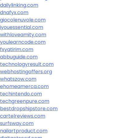
dailylinking.com
dnafyx.com
giocolenuvole.com
iyouessential.com
withloveamity.com
youlearncode.com
fxyatirim.com
abbuguide.com
technologyresult.com
webhostingoffers.org
whatszow.com
ehomeamerca.com
techintendo.com
techgreenpure.com
bestdropshipstore.com
cartelreviews.com
surfsway.com
nailartproduct.com