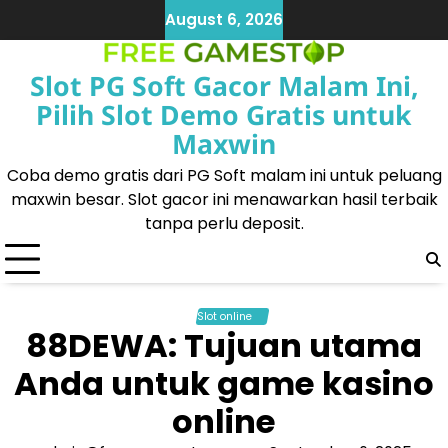
Skip
August 6, 2026
to
content
Slot PG Soft Gacor Malam Ini,
Pilih Slot Demo Gratis untuk
Maxwin
Coba demo gratis dari PG Soft malam ini untuk peluang
maxwin besar. Slot gacor ini menawarkan hasil terbaik
tanpa perlu deposit.
Slot online
88DEWA: Tujuan utama
Anda untuk game kasino
online