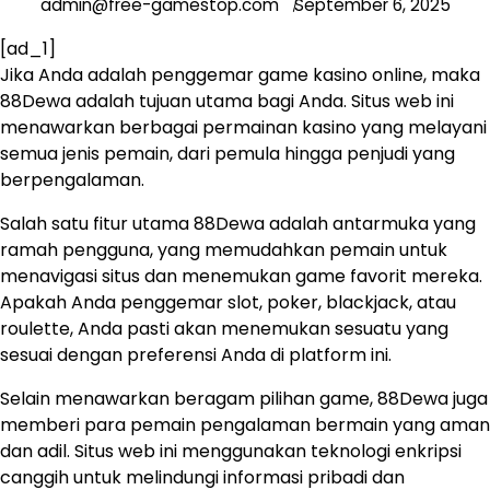
admin@free-gamestop.com
September 6, 2025
[ad_1]
Jika Anda adalah penggemar game kasino online, maka
88Dewa adalah tujuan utama bagi Anda. Situs web ini
menawarkan berbagai permainan kasino yang melayani
semua jenis pemain, dari pemula hingga penjudi yang
berpengalaman.
Salah satu fitur utama 88Dewa adalah antarmuka yang
ramah pengguna, yang memudahkan pemain untuk
menavigasi situs dan menemukan game favorit mereka.
Apakah Anda penggemar slot, poker, blackjack, atau
roulette, Anda pasti akan menemukan sesuatu yang
sesuai dengan preferensi Anda di platform ini.
Selain menawarkan beragam pilihan game, 88Dewa juga
memberi para pemain pengalaman bermain yang aman
dan adil. Situs web ini menggunakan teknologi enkripsi
canggih untuk melindungi informasi pribadi dan