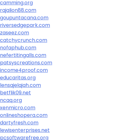
camming.org
rajalion88.com
goupuntacana.com
riversedgepark.com
zaseez.com
catchycrunch.com
nofaphub.com
nefertitingalls.com
patsyscreations.com
income4proof.com
educaritas.org
lensajelajah.com
betflik09.net
ncaq.org
xenmicro.com
onlineshopera.com
dartyfresh.com
lewisenterprises.net
pcsoftwarefree.org