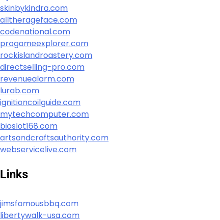
skinbykindra.com
alltherageface.com
codenational.com
progameexplorer.com
rockislandroastery.com
directselling-pro.com
revenuealarm.com
lurab.com
ignitioncoilguide.com
mytechcomputer.com
bioslot168.com
artsandcraftsauthority.com
webservicelive.com
Links
jimsfamousbbq.com
libertywalk-usa.com