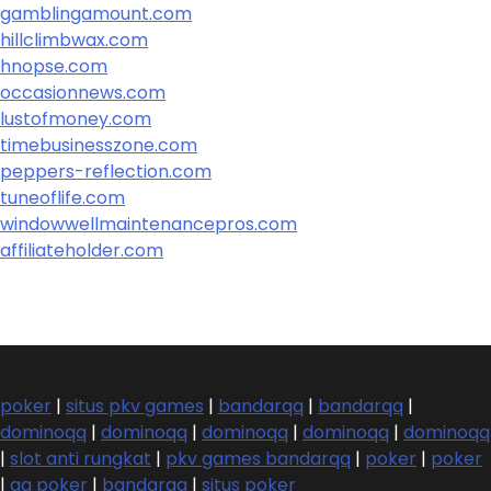
gamblingamount.com
hillclimbwax.com
hnopse.com
occasionnews.com
lustofmoney.com
timebusinesszone.com
peppers-reflection.com
tuneoflife.com
windowwellmaintenancepros.com
affiliateholder.com
poker
|
situs pkv games
|
bandarqq
|
bandarqq
|
dominoqq
|
dominoqq
|
dominoqq
|
dominoqq
|
dominoqq
|
slot anti rungkat
|
pkv games bandarqq
|
poker
|
poker
|
qq poker
|
bandarqq
|
situs poker