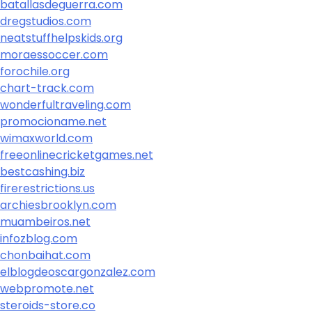
batallasdeguerra.com
dregstudios.com
neatstuffhelpskids.org
moraessoccer.com
forochile.org
chart-track.com
wonderfultraveling.com
promocioname.net
wimaxworld.com
freeonlinecricketgames.net
bestcashing.biz
firerestrictions.us
archiesbrooklyn.com
muambeiros.net
infozblog.com
chonbaihat.com
elblogdeoscargonzalez.com
webpromote.net
steroids-store.co