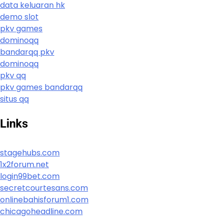
data keluaran hk
demo slot
pkv games
dominoqq
bandarqq pkv
dominoqq
pkv qq
pkv games bandarqq
situs qq
Links
stagehubs.com
1x2forum.net
login99bet.com
secretcourtesans.com
onlinebahisforum1.com
chicagoheadline.com