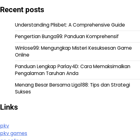
Recent posts
Understanding Plisbet: A Comprehensive Guide
Pengertian Bunga99: Panduan Komprehensif
Winlose99: Mengungkap Misteri Kesuksesan Game
Online
Panduan Lengkap Parlay4D: Cara Memaksimalkan
Pengalaman Taruhan Anda
Menang Besar Bersama Liga188: Tips dan Strategi
Sukses
Links
pkv
pkv games