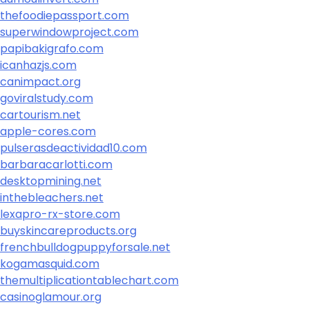
thefoodiepassport.com
superwindowproject.com
papibakigrafo.com
icanhazjs.com
canimpact.org
goviralstudy.com
cartourism.net
apple-cores.com
pulserasdeactividad10.com
barbaracarlotti.com
desktopmining.net
inthebleachers.net
lexapro-rx-store.com
buyskincareproducts.org
frenchbulldogpuppyforsale.net
kogamasquid.com
themultiplicationtablechart.com
casinoglamour.org